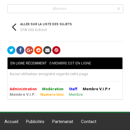
Abonnés
0
ALLER SUR LA LISTE DES SUJETS
GTA Old School
0 MEMBRE EST EN LIGNE
EN LIGNE RÉCEMMENT
Aucun utilisateur enregistré regarde cette page.
Administration
Modération
Staff
Membre V.I.P.+
Membre V.I.P.
Numero Uno
Membre
Accueil
Publicités
Partenariat
Contact