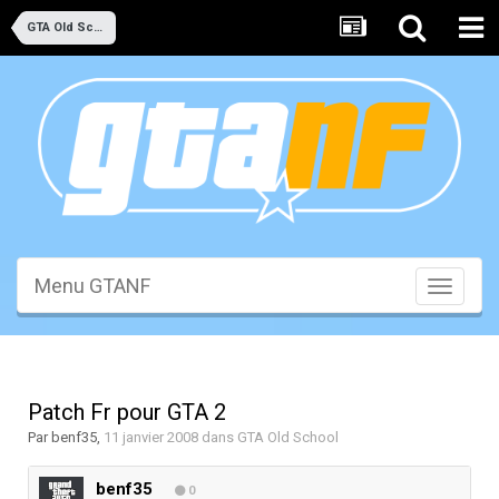
GTA Old School
Menu GTANF
Toggle
navigati
Patch Fr pour GTA 2
Par
benf35
,
11 janvier 2008
dans
GTA Old School
benf35
0