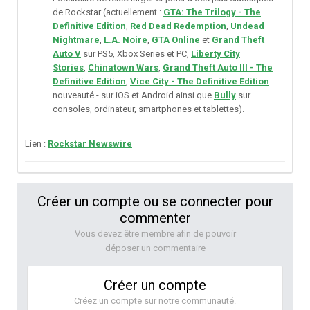
de Rockstar (actuellement :
GTA: The Trilogy - The
Definitive Edition
,
Red Dead Redemption
,
Undead
Nightmare
,
L.A. Noire
,
GTA Online
et
Grand Theft
Auto V
sur PS5, Xbox Series et PC,
Liberty City
Stories
,
Chinatown Wars
,
Grand Theft Auto III - The
Definitive Edition
,
Vice City - The Definitive Edition
-
nouveauté - sur iOS et Android ainsi que
Bully
sur
consoles, ordinateur, smartphones et tablettes).
Lien
:
Rockstar Newswire
Créer un compte ou se connecter pour
commenter
Vous devez être membre afin de pouvoir
déposer un commentaire
Créer un compte
Créez un compte sur notre communauté.