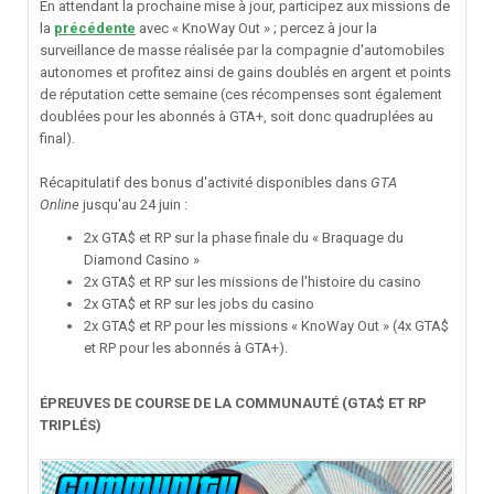
En attendant la prochaine mise à jour, participez aux missions de
la
précédente
avec « KnoWay Out » ; percez à jour la
surveillance de masse réalisée par la compagnie d'automobiles
autonomes et profitez ainsi de gains doublés en argent et points
de réputation cette semaine (ces récompenses sont également
doublées pour les abonnés à GTA+, soit donc quadruplées au
final).
Récapitulatif des bonus d'activité disponibles dans
GTA
Online
jusqu'au 24 juin
:
2x GTA$ et RP sur la phase finale du « Braquage du
Diamond Casino »
2x GTA$ et RP sur les missions de l'histoire du casino
2x GTA$ et RP sur les jobs du casino
2x GTA$ et RP pour les missions « KnoWay Out » (4x GTA$
et RP pour les abonnés à GTA+).
ÉPREUVES DE COURSE DE LA COMMUNAUTÉ (GTA$ ET RP
TRIPLÉS)