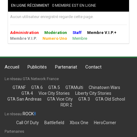
0 MEMBRE EST EN LIGNE
EN LIGNE RÉCEMMENT
Aucun utilisateur enregistré regarde cette page.
Administration
Modération
Staff
Membre V.I.P.+
Membre V.I.P.
Numero Uno
Membre
Accueil
Publicités
Partenariat
Contact
Le réseau GTA Network France
GTANF
GTA 6
GTA 5
GTAMulti
Chinatown Wars
GTA 4
Vice City Stories
Liberty City Stories
GTA San Andreas
GTA Vice City
GTA 3
GTA Old School
RDR 2
ROCK
8
Le réseau
Call Of Duty
Battlefield
Xbox One
HeroCorner
Partenaires