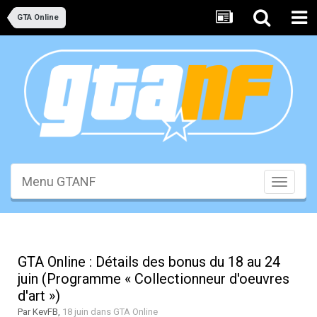
GTA Online
Menu GTANF
Toggle
navigati
GTA Online : Détails des bonus du 18 au 24
juin (Programme « Collectionneur d'oeuvres
d'art »)
Par
KevFB
,
18 juin
dans
GTA Online