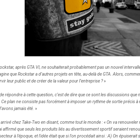
ckstar, après GTA VI, ne souhaiterait probablement pas un nouvel intervalle
ine que Rockstar a d’autres projets en tête, au-delà de GTA. Alors, commen
r leur public et de créer de la valeur pour l’entreprise ?
»
de répondre à cette question, c’est de dire que ce sont les discussions qu
 Ce plan ne consiste pas forcément à imposer un rythme de sortie précis à 
l’avons jamais été.
»
pas arrivé chez Take-Two en disant, comme tout le monde : « On va renouvele
j’ai affirmé que seuls les produits liés au divertissement sportif seraient re
secteur à l'époque, et l'idée était que si l'on procédait ainsi : A) On épuiserait