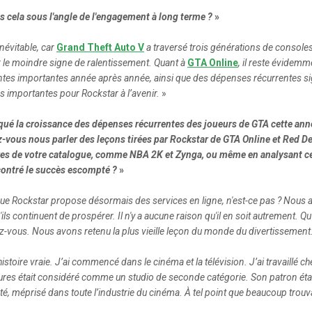
 cela sous l'angle de l'engagement à long terme ?
»
inévitable, car
Grand Theft Auto V
a traversé trois générations de consoles
 le moindre signe de ralentissement. Quant à
GTA Online
, il reste évidem
ntes importantes année après année, ainsi que des dépenses récurrentes si
 importantes pour Rockstar à l’avenir.
»
ué la croissance des dépenses récurrentes des joueurs de GTA cette année,
-vous nous parler des leçons tirées par Rockstar de GTA Online et Red De
itres de votre catalogue, comme NBA 2K et Zynga, ou même en analysant c
contré le succès escompté ?
»
que Rockstar propose désormais des services en ligne, n'est-ce pas ? Nous
'ils continuent de prospérer. Il n'y a aucune raison qu'il en soit autremen
ez-vous. Nous avons retenu la plus vieille leçon du monde du divertissement
histoire vraie. J’ai commencé dans le cinéma et la télévision. J’ai travaillé c
ctures était considéré comme un studio de seconde catégorie. Son patron é
sté, méprisé dans toute l’industrie du cinéma. À tel point que beaucoup trouva