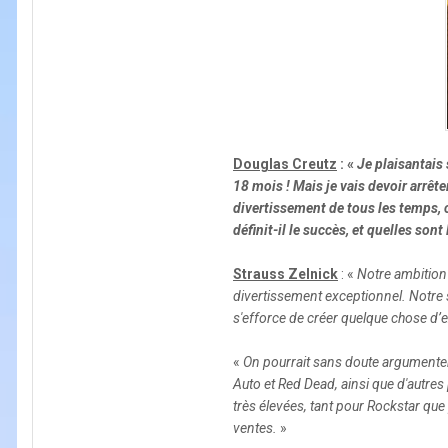
Douglas Creutz
: «
Je plaisantais 
18 mois ! Mais je vais devoir arrê
divertissement de tous les temps, c
définit-il le succès, et quelles son
Strauss Zelnick
: «
Notre ambition 
divertissement exceptionnel. Notre st
s'efforce de créer quelque chose d’ext
«
On pourrait sans doute argumenter 
Auto et Red Dead, ainsi que d'autre
très élevées, tant pour Rockstar que
ventes.
»