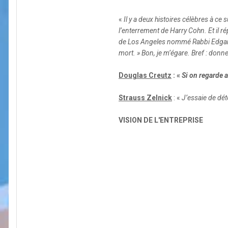
«
Il y a deux histoires célèbres à ce
l’enterrement de Harry Cohn. Et il rép
de Los Angeles nommé Rabbi Edgar F. 
mort. » Bon, je m’égare. Bref : donne
Douglas Creutz
: «
Si on regarde 
Strauss Zelnick
: «
J’essaie de dét
VISION DE L'ENTREPRISE