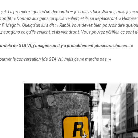
 sujet. La première : quelqu’un demanda — je crois à Jack Warner, mais je ne 
ondit : « Donnez aux gens ce qu’ils veulent, et ils se déplaceront. » Histoire v
Magnin. Quelqu’un lui a dit : « Rabbi, vous devez bien pouvoir dire quelque c
z aux gens ce qu’ils veulent, et ils viendront. Vous pouvez vérifier, ce sont d
au-delà de GTA VI, j’imagine qu’il y a probablement plusieurs choses…
»
ourner la conversation [de GTA VI], mais ça ne marche pas.
»