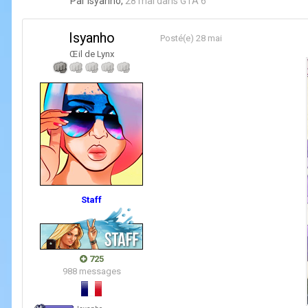
Par
Isyanho
,
28 mai
dans
GTA 6
Isyanho
Posté(e)
28 mai
Œil de Lynx
Staff
725
988 messages