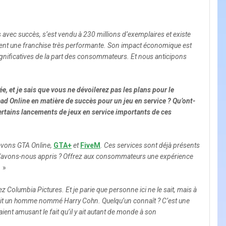
 avec succès, s’est vendu à 230 millions d’exemplaires et existe
ment une franchise très performante. Son impact économique est
gnificatives de la part des consommateurs. Et nous anticipons
 et je sais que vous ne dévoilerez pas les plans pour le
ad Online en matière de succès pour un jeu en service ? Qu’ont-
ertains lancements de jeux en service importants de ces
 avons GTA Online,
GTA+
et
FiveM
. Ces services sont déjà présents
t. Qu'avons-nous appris ? Offrez aux consommateurs une expérience
.
»
hez Columbia Pictures. Et je parie que personne ici ne le sait, mais à
tait un homme nommé Harry Cohn. Quelqu’un connaît ? C’est une
ient amusant le fait qu’il y ait autant de monde à son