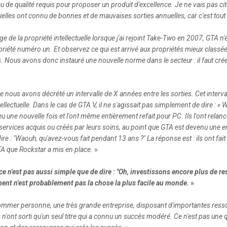
eau de qualité requis pour proposer un produit d'excellence. Je ne vais pas 
elles ont connu de bonnes et de mauvaises sorties annuelles, car c'est tout s
 de la propriété intellectuelle lorsque j'ai rejoint Take-Two en 2007, GTA n'ét
priété numéro un. Et observez ce qui est arrivé aux propriétés mieux classées
us avons donc instauré une nouvelle norme dans le secteur : il faut créer d
e nous avons décrété un intervalle de X années entre les sorties. Cet interva
ellectuelle. Dans le cas de GTA V, il ne s'agissait pas simplement de dire : 
 jeu une nouvelle fois et l'ont même entièrement refait pour PC. Ils l'ont relan
 services acquis ou créés par leurs soins, au point que GTA est devenu une e
re : "Waouh, qu'avez-vous fait pendant 13 ans ?" La réponse est : ils ont fai
 que Rockstar a mis en place.
»
ce n'est pas aussi simple que de dire : "Oh, investissons encore plus de 
ment n'est probablement pas la chose la plus facile au monde.
»
mmer personne, une très grande entreprise, disposant d'importantes ressour
ils n'ont sorti qu'un seul titre qui a connu un succès modéré. Ce n'est pas une