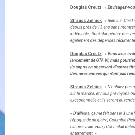
Douglas Creutz
: «
Envisagez-vous
Strauss Zelnick
: «
Bien sûr. C’est 
depuis près de 13 ans sans montrer
indéniable : Rockstar génère des ve
également des dépenses récurrentes
Douglas Creutz
: «
Vous avez évoq
lancement de GTA VI, mais pourriez
ils appris en observant d’autres t
dernières années qui n’ont pas ren
Strauss Zelnick
: «
N'oubliez pas 
sur le marché, et nous prévoyons qu
exceptionnelle et ils seront au rend
«
D’ailleurs, ça me fait penser à une 
l’époque de sa gloire, Columbia Pi
histoire vraie. Harry Cohn était déte
enterrement.
»