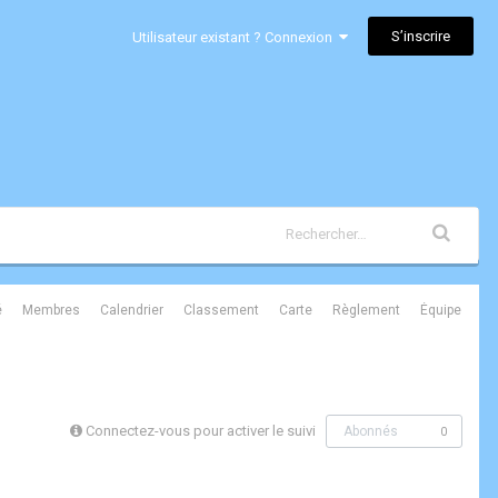
S’inscrire
Utilisateur existant ? Connexion
é
Membres
Calendrier
Classement
Carte
Règlement
Équipe
Connectez-vous pour activer le suivi
Abonnés
0