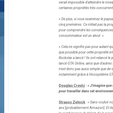
serait impossible d'atteindre le niv
certaines propriétés très concurrenti
«
De plus, si vous examinez le paysage
cinq premières. Ce n'était pas la pro
pour comprendre les conséquences. No
consommateur est un atout.
»
«
Cela ne signifie pas pour autant qu
que possible pour cette propriété int
Rockstar a lancé ! Ils ont relancé le
lancé GTA Online, ainsi que d'autres
n'est donc pas aussi simple que de di
notamment grâce à l'écosystème GTA
Douglas Creutz
: «
J'imagine que 
pour travailler dans cet environne
Strauss Zelnick
: «
Sans vouloir no
ans
[probablement Amazon]
. Et 