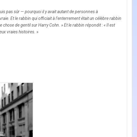
suis pas sûr — pourquoi il y avait autant de personnes à
raie. Et le rabbin qui officiait à l’enterrement était un célèbre rabbin
hose de gentil sur Harry Cohn. » Et le rabbin répondit : « Il est
eux vraies histoires.
»