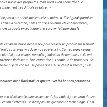
citer les noms des propriétés, mais nous avons constaté que
implement très difficile à réaliser.
»
ait pas la propriété intellectuelle numéro un. Elle figurait parmi les
 dans la hiérarchie, celles dont les revenus étaient annualisés,
es produits exceptionnels, et susciter l'attente chez le
lle est dû au temps nécessaire pour réaliser un produit aussi abouti
« Waouh, vous avez mis du temps à revenir ! ». Car regardez ce que
cé et refait pour chaque nouvelle génération de consoles, et ils ont
ntreprise florissante. Une entreprise qui continue de prospérer. Ce
t beaucoup de choses. Je pense que si GTA VI est si attendu, c'est
ressources dans Rockstar", et que trouver les bonnes personnes
ces, s'est lancée dans le secteur du jeu vidéo il y a environ douze
 question d'effectifs. Ce n'est pas une question de technologie. C'est