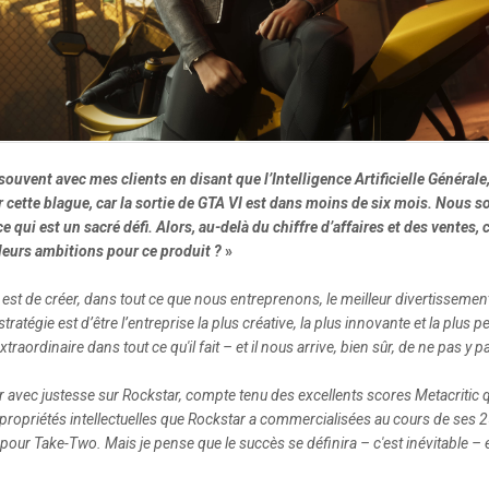
souvent avec mes clients en disant que l’Intelligence Artificielle Générale
ter cette blague, car la sortie de GTA VI est dans moins de six mois. Nou
e qui est un sacré défi. Alors, au-delà du chiffre d’affaires et des vente
t leurs ambitions pour ce produit ?
»
est de créer, dans tout ce que nous entreprenons, le meilleur divertissement
ratégie est d’être l’entreprise la plus créative, la plus innovante et la plus
raordinaire dans tout ce qu'il fait – et il nous arrive, bien sûr, de ne pas y p
avec justesse sur Rockstar, compte tenu des excellents scores Metacritic qu
s propriétés intellectuelles que Rockstar a commercialisées au cours de ses
 pour Take-Two. Mais je pense que le succès se définira – c'est inévitable – 