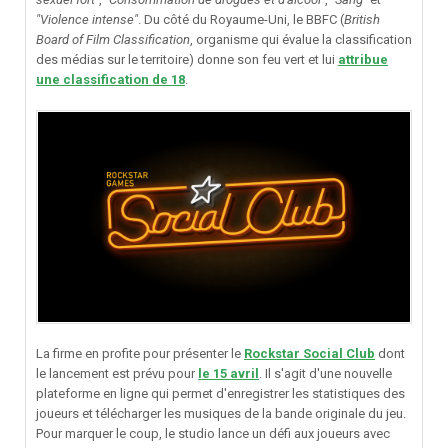
"Violence intense"
. Du côté du Royaume-Uni, le BBFC (
British
Board of Film Classification
, organisme qui évalue la classification
des médias sur le territoire) donne son feu vert et lui
attribue
une classification de 18
.
La firme en profite pour
présenter le
Rockstar Social Club
dont
le lancement est prévu pour
le 15 avril
. Il s'agit d'une nouvelle
plateforme en ligne qui
permet d'enregistrer les statistiques des
joueurs et télécharger les musiques de la bande originale du jeu.
Pour marquer le coup, le studio lance un défi aux joueurs avec