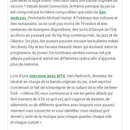
Que serait la saga
Grand Theft Auto
sans une bande originale de
ce nom ? Intitulé
Soviet Connection
, le thème principal du jeu lui
est composé par le même compositeur que celui de
San
Andreas
, l'inimitable Michael Hunter. À l'intérieur des voitures et
des restaurants, ce ne sont pas moins de 19 radios et des
centaines de musiques disponibles, des sons d'Europe de l'Est
au disco en passant par du hip-hop contemporain, du jazz et de
l'éléctro. De plus, les joueurs peuvent écouter les bulletins météo
de Liberty City et les fameux
Weazels News
qui évoluent selon la
progression du joueur. De nombreux artistes connus ont par
ailleurs participé et animé les différentes radios afin d'apporter
plus de réalisme.
Lors d'une
interview avec MTV
, Ivan Pavlovich, directeur de
label et en charge de la bande originale du jeu, s'est exprimé
concernant le fait de s'imprégner de la culture de la ville de New-
York :
« Même tôt, vous commencez à voir les petits détails qui
font vraiment de GTA ce qu'il est, qu'il s'agisse de baskets, de
vêtements ou de différents quartiers avec lesquels vous pouvez
vraiment vous connecter et vous identifier. Vous réalisez qu'il
devrait y avoir de la musique pour chaque quartier, chaque ville
et chaque culture ».