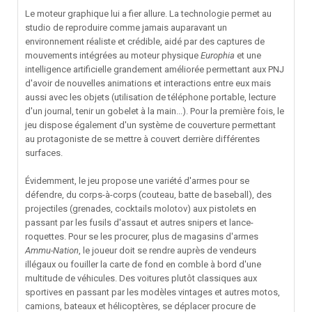
Le moteur graphique lui a fier allure. La technologie permet au
studio de reproduire comme jamais auparavant un
environnement réaliste et crédible, aidé par des captures de
mouvements intégrées au moteur physique
Europhia
et une
intelligence artificielle grandement améliorée permettant aux PNJ
d'avoir de nouvelles animations et interactions entre eux mais
aussi avec les objets (utilisation de téléphone portable, lecture
d'un journal, tenir un gobelet à la main...). Pour la première fois, le
jeu dispose également d'un système de couverture permettant
au protagoniste de se mettre à couvert derrière différentes
surfaces.
Évidemment, le jeu propose une variété d'armes pour se
défendre, du corps-à-corps (couteau, batte de baseball), des
projectiles (grenades, cocktails molotov) aux pistolets en
passant par les fusils d'assaut et autres snipers et lance-
roquettes. Pour se les procurer, plus de magasins d'armes
Ammu-Nation
, le joueur doit se rendre auprès de vendeurs
illégaux ou fouiller la carte de fond en comble à bord d'une
multitude de véhicules. Des voitures plutôt classiques aux
sportives en passant par les modèles vintages et autres motos,
camions, bateaux et hélicoptères, se déplacer procure de