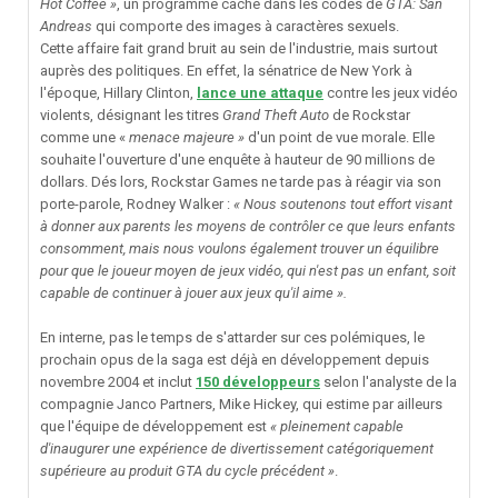
Hot Coffee »
, un programme caché dans les codes de
GTA: San
Andreas
qui comporte des images à caractères sexuels.
Cette affaire fait grand bruit au sein de l'industrie, mais surtout
auprès des politiques. En effet, la sénatrice de New York à
l'époque, Hillary Clinton,
lance une attaque
contre les jeux vidéo
violents, désignant les titres
Grand Theft Auto
de Rockstar
comme une «
menace majeure »
d'un point de vue morale. Elle
souhaite l'ouverture d'une enquête à hauteur de 90 millions de
dollars. Dés lors, Rockstar Games ne tarde pas à réagir via son
porte-parole, Rodney Walker :
« Nous soutenons tout effort visant
à donner aux parents les moyens de contrôler ce que leurs enfants
consomment, mais nous voulons également trouver un équilibre
pour que le joueur moyen de jeux vidéo, qui n'est pas un enfant, soit
capable de continuer à jouer aux jeux qu'il aime ».
En interne, pas le temps de s'attarder sur ces polémiques, le
prochain opus de la saga est déjà en développement depuis
novembre 2004 et inclut
150 développeurs
selon l'analyste de la
compagnie Janco Partners, Mike Hickey, qui estime par ailleurs
que l'équipe de développement est
« pleinement capable
d'inaugurer une expérience de divertissement catégoriquement
supérieure au produit GTA du cycle précédent »
.