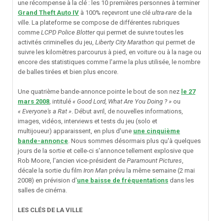
une récompense à la clé
:
les 10 premières personnes à terminer
Grand Theft Auto IV
à 100% reçevront une clé
ultra-rare
de la
ville. La plateforme se compose de différentes rubriques
comme
LCPD Police Blotter
qui permet de suivre toutes les
activités criminelles du jeu,
Liberty City Marathon
qui permet de
suivre les kilomètres parcourus à pied, en voiture ou à la nage ou
encore des statistiques comme l'arme la plus utilisée, le nombre
de balles tirées et bien plus encore.
Une quatrième bande-annonce pointe le bout de son nez
le 27
mars 2008
, intitulé
«
Good Lord, What Are You Doing ?
»
ou
«
Everyone's a Rat
»
. Début avril, de nouvelles informations,
images, vidéos, interviews et tests du jeu (solo et
multijoueur) apparaissent, en plus d'une
une cinquième
bande-annonce
. Nous sommes désormais plus qu'à quelques
jours de la sortie et celle-ci s'annonce tellement explosive que
Rob Moore, l'ancien vice-président de
Paramount Pictures
,
décale la sortie du film
Iron Man
prévu la même semaine (2 mai
2008) en prévision d'
une baisse de fréquentations
dans les
salles de cinéma
.
LES CLÉS DE LA VILLE