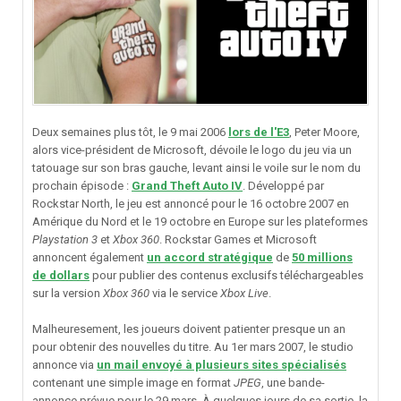
Deux semaines plus tôt, le 9 mai 2006
lors de l'E3
, Peter Moore,
alors vice-président de Microsoft, dévoile le logo du jeu via un
tatouage sur son bras gauche, levant ainsi le voile sur le nom du
prochain épisode :
Grand Theft Auto IV
. Développé par
Rockstar North, le jeu est annoncé pour le 16 octobre 2007 en
Amérique du Nord et le 19 octobre en Europe sur les plateformes
Playstation 3
et
Xbox 360
. Rockstar Games et Microsoft
annoncent également
un accord stratégique
de
50 millions
de dollars
pour publier des contenus exclusifs téléchargeables
sur la version
Xbox 360
via le service
Xbox Live
.
Malheuresement, les joueurs doivent patienter presque un an
pour obtenir des nouvelles du titre. Au 1er mars 2007, le studio
annonce via
un mail envoyé à plusieurs sites spécialisés
contenant une simple image en format
JPEG
, une bande-
annonce prévue pour le 29 mars. À quelques jours de sa sortie, la