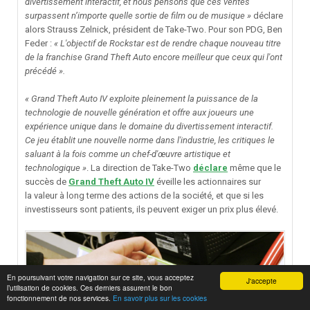
divertissement interactif, et nous pensons que ces ventes
surpassent n’importe quelle sortie de film ou de musique »
déclare
alors Strauss Zelnick, président de Take-Two. Pour son PDG, Ben
Feder
:
« L'objectif de Rockstar est de rendre chaque nouveau titre
de la franchise Grand Theft Auto encore meilleur que ceux qui l'ont
précédé ».
« Grand Theft Auto IV exploite pleinement la puissance de la
technologie de nouvelle génération et offre aux joueurs une
expérience unique dans le domaine du divertissement interactif.
Ce jeu établit une nouvelle norme dans l'industrie, les critiques le
saluant à la fois comme un chef-d'œuvre artistique et
technologique »
. La direction de Take-Two
déclar
e
même que le
succès de
Grand Theft Auto IV
éveille les actionnaires sur
la valeur à long terme des actions de la société, et que si les
investisseurs sont patients, ils peuvent exiger un prix plus élevé.
En poursuivant votre navigation sur ce site, vous acceptez
J'accepte
l’utilisation de cookies. Ces derniers assurent le bon
fonctionnement de nos services.
En savoir plus sur les cookies