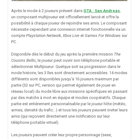
Après le mode à 2 joueurs présent dans
GTA : San Andreas
,
un composant multijoueur est officiellement lancé et offre la
possibilité à chaque joueur de rejoindre ses amis. Le composant
nécessite cependant une connexion internet fonctionnelle via un
compte
Playstation Network
,
Xbox Live
et
Games For Windows
sur
PC.
Disponible dès le début du jeu après la première mission
The
Cousins Bellic,
le joueur peut ouvrir son téléphone portable et
sélectionner
Multijoueur
. Quelque soit sa progression dans le
mode histoire, les 3 îles sont directement accessibles. 14 modes
différents sont disponibles jusqu'à 16 joueurs maximum par
partie (32 sur PC, version qui permet également de jouer en
réseau local) du mode libre aux missions spécifiques en passant
par des matchs à mort en équipe et modes coopératifs. Chaque
partie est entièrement personnalisable par le joueur hôte (météo,
armes, densité du trafic...) et tous les joueurs peuvent inviter leurs
amis (qui reçoivent directement une notification sur leur
téléphone portable virtuel).
Les joueurs peuvent créer leur propre personnage (sexe,