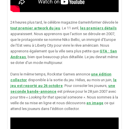
24 heures plus tard, le célèbre magazine
GameInformer
dévoile le
tout premier artwork du jeu
. Le 11 avril,
les premiers détails
apparaissent. Nous apprenons que l'action se déroule en 2007,
que le protagoniste se nomme Niko Bellic, un immigré d'Europe
de l'Est venu à Liberty City pour vivre le rêve américain. Nous
apprenons également que la ville sera plus petite que
GTA : San
Andreas
, bien que beaucoup plus détaillée. Le jeu devrait même
se doter d'un mode multijoueur.
Dans le même temps, Rockstar Games annonce
une édition
collector
disponible à la sortie du jeu. Hélas, au mois un juin,
le
jeu est reporté au 26 octobre
. Pour consoler les joueurs,
une
seconde bande-annonce
est prévue pour le 28 juin 2007 avec
pour titre
« Looking for that special someone »
. Nous sommes à la
veille de sa mise en ligne et nous découvrons
en image
ce qui
attend les joueurs dans l'édition collector.