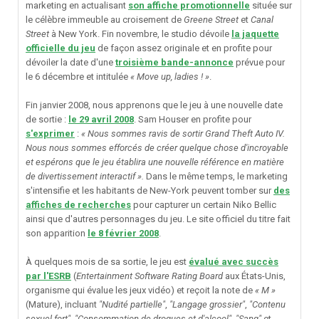
marketing en
actualisant
son affiche promotionnelle
située sur
le célèbre immeuble au croisement de
Greene Street
et
Canal
Street
à New York. Fin novembre, le studio dévoile
la jaquette
officielle du jeu
de façon assez originale et en profite pour
dévoiler la date d'une
troisième bande-annonce
prévue pour
le 6 décembre et intitulée
« Move up, ladies ! »
.
Fin janvier 2008, nous apprenons que le jeu à une nouvelle date
de sortie
:
le 29 avril 2008
. Sam Houser en profite pour
s'exprimer
:
« Nous sommes ravis de sortir Grand Theft Auto IV.
Nous nous sommes efforcés de créer quelque chose d'incroyable
et espérons que le jeu établira une nouvelle référence en matière
de divertissement interactif ».
Dans le même temps, le marketing
s'intensifie et les habitants de New-York peuvent tomber sur
des
affiches de recherches
pour capturer un certain Niko Bellic
ainsi que d'autres personnages du jeu. Le site officiel du titre fait
son apparition
le 8 février 2008
.
À quelques mois de sa sortie, le jeu est
évalué avec succès
par l'ESRB
(
Entertainment Software Rating Board
aux États-Unis,
organisme qui évalue les jeux vidéo) et reçoit la note de
« M »
(Mature), incluant
"Nudité partielle"
,
"Langage grossier"
,
"Contenu
sexuel fort"
,
"Consommation de drogues et d'alcool"
,
"Sang"
et