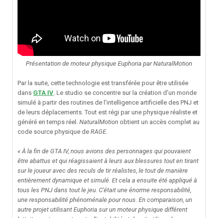
Présentation de moteur physique Euphoria par NaturalMotion
Par la suite, cette technologie est transférée pour être utilisée
dans
GTA IV
. Le studio se concentre sur la création d'un monde
simulé à partir des routines de l'intelligence artificielle des PNJ et
de leurs déplacements. Tout est régi par une physique réaliste et
généré en temps réel.
NaturalMotion
obtient un accès complet au
code source physique de
RAGE
.
« À la fin de GTA IV, nous avions des personnages qui pouvaient
être abattus et qui réagissaient à leurs aux blessures tout en tirant
sur le joueur avec des reculs de tir réalistes, le tout de manière
entièrement dynamique et simulé. Et cela a ensuite été appliqué à
tous les PNJ dans tout le jeu. C'était une énorme responsabilité,
une responsabilité phénoménale pour nous. En comparaison, un
autre projet utilisant Euphoria sur un moteur physique différent