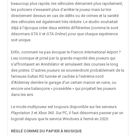
beaucoup plus rapide, les véhicules démarrent plus rapidement,
les policiers n'essaient plus d'arrêter le joueur mais lui tire
directement dessus en cas de délits ou de crimes et la variété
des véhicules est également très réduite. Le studio souhaitait
déjà à l'époque créer deux entités différentes (comme le sont
désormais
GTA V
et
GTA Online
) pour que chaque expérience
soit unique.
Enfin, comment ne pas évoquer le
Francis International Airport
?
Lieu iconique et prisé par la grande majorité des joueurs qui
s'affrontaient en Annihilator et simulaient des courses le long
des pistes. D'autres joueurs se souviendront probablement de la
fameuse Sultan RS tunnée et cachée à l'extrême nord
d'Alderney derrière le garage d'un certain manoir en ruine, ou
encore une balançoire « possédée »
qui projetait les joueurs
dans les airs.
Le mode multijoueur est toujours disponible sur les serveurs
Playstation 3
et
Xbox 360
. Sur PC, il faut désormais passer par un
logiciel depuis que le service Windows à fermé en 2020.
RÉGLÉ COMME DU PAPIER À MUSIQUE