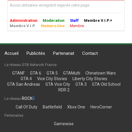
Aucun utilisateur enregistré regarde cette page.
Administration
Modération
Staff
Membre V.I.P.+
Membre V.I.P.
Numero Uno
Membre
Accueil
Publicités
Partenariat
Contact
Le réseau GTA Network France
GTANF
GTA 6
GTA 5
GTAMulti
Chinatown Wars
GTA 4
Vice City Stories
Liberty City Stories
GTA San Andreas
GTA Vice City
GTA 3
GTA Old School
RDR 2
ROCK
8
Le réseau
Call Of Duty
Battlefield
Xbox One
HeroCorner
Partenaires
Gamewise