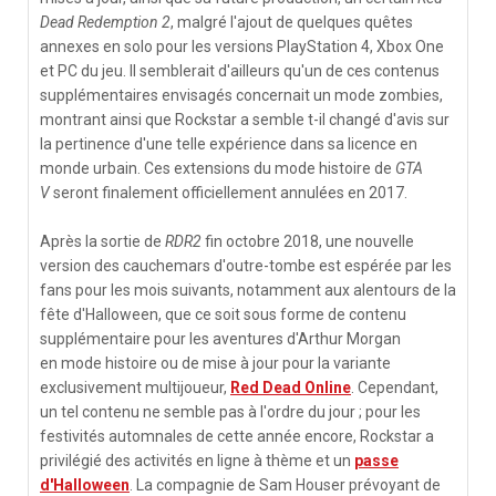
Dead Redemption 2
, malgré l'ajout de quelques quêtes
annexes en solo pour les versions PlayStation 4, Xbox One
et PC du jeu. Il semblerait d'ailleurs qu'un de ces contenus
supplémentaires envisagés concernait un mode zombies,
montrant ainsi que Rockstar a semble t-il changé d'avis sur
la pertinence d'une telle expérience dans sa licence en
monde urbain. Ces extensions du mode histoire de
GTA
V
seront finalement officiellement annulées en 2017.
Après la sortie de
RDR2
fin octobre 2018, une nouvelle
version des cauchemars d'outre-tombe est espérée par les
fans pour les mois suivants, notamment aux alentours de la
fête d'Halloween, que ce soit sous forme de contenu
supplémentaire pour les aventures d'Arthur Morgan
en mode histoire ou de mise à jour pour la variante
exclusivement multijoueur,
Red Dead Online
. Cependant,
un tel contenu ne semble pas à l'ordre du jour ; pour les
festivités automnales de cette année encore, Rockstar a
privilégié des activités en ligne à thème et un
passe
d'Halloween
. La compagnie de Sam Houser prévoyant de