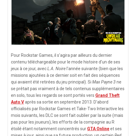
Pour Rockstar Games, il s'agira par ailleurs du dernier
contenu téléchargeable pour le mode histoire d'un de ses
jeux à ce jour, avec
L.A. Noire
l'année suivante (bien que les
missions ajoutées à ce dernier soit en fait des séquences
qui avaient été retirées du jeu principal). Si
Max Payne 3
ne
se prêtait pas vraiment à de tels contenus supplémentaires
en solo, tous les regards se sont portés vers
Grand Theft
Auto V
après sa sortie en septembre 2013. D'abord
officialisés par Rockstar Games et Take-Two Interactive les
mois suivants, les DLC se sont fait oublier par la suite (mais
pas pour les joueurs), les efforts de la compagnie au R
étoilé étant notamment concentrés sur
GTA Online
et ses
mises à jour, ainsi que sa future production, un certain
Red