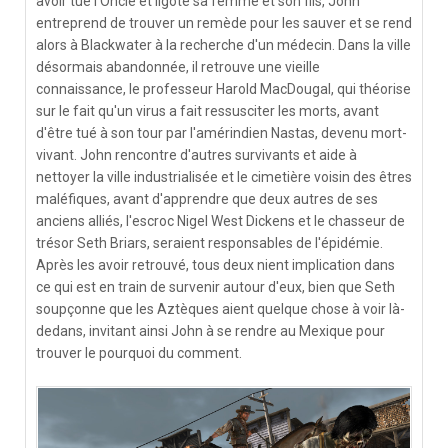
avoir tué l'Oncle et ligoté sa femme et son fils, John
entreprend de trouver un remède pour les sauver et se rend
alors à Blackwater à la recherche d'un médecin. Dans la ville
désormais abandonnée, il retrouve une vieille
connaissance, le professeur Harold MacDougal, qui théorise
sur le fait qu'un virus a fait ressusciter les morts, avant
d'être tué à son tour par l'amérindien Nastas, devenu mort-
vivant. John rencontre d'autres survivants et aide à
nettoyer la ville industrialisée et le cimetière voisin des êtres
maléfiques, avant d'apprendre que deux autres de ses
anciens alliés, l'escroc Nigel West Dickens et le chasseur de
trésor Seth Briars, seraient responsables de l'épidémie.
Après les avoir retrouvé, tous deux nient implication dans
ce qui est en train de survenir autour d'eux, bien que Seth
soupçonne que les Aztèques aient quelque chose à voir là-
dedans, invitant ainsi John à se rendre au Mexique pour
trouver le pourquoi du comment.