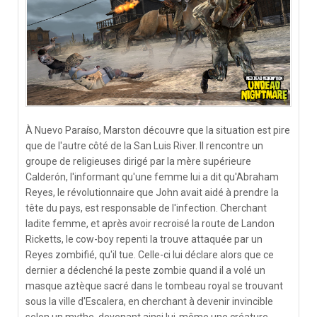
À Nuevo Paraíso, Marston découvre que la situation est pire
que de l'autre côté de la San Luis River. Il rencontre un
groupe de religieuses dirigé par la mère supérieure
Calderón, l'informant qu'une femme lui a dit qu'Abraham
Reyes, le révolutionnaire que John avait aidé à prendre la
tête du pays, est responsable de l'infection. Cherchant
ladite femme, et après avoir recroisé la route de Landon
Ricketts, le cow-boy repenti la trouve attaquée par un
Reyes zombifié, qu'il tue. Celle-ci lui déclare alors que ce
dernier a déclenché la peste zombie quand il a volé un
masque aztèque sacré dans le tombeau royal se trouvant
sous la ville d'Escalera, en cherchant à devenir invincible
selon un mythe, devenant ainsi lui-même une créature