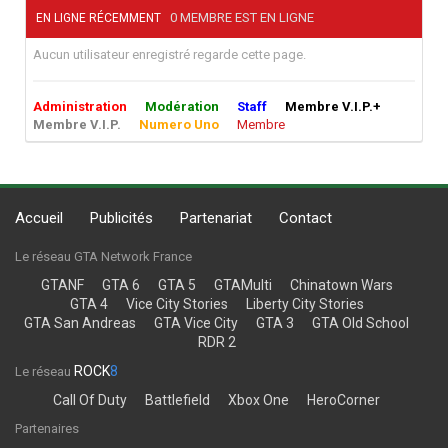
0 MEMBRE EST EN LIGNE
EN LIGNE RÉCEMMENT
Aucun utilisateur enregistré regarde cette page.
Administration
Modération
Staff
Membre V.I.P.+
Membre V.I.P.
Numero Uno
Membre
Accueil
Publicités
Partenariat
Contact
Le réseau GTA Network France
GTANF
GTA 6
GTA 5
GTAMulti
Chinatown Wars
GTA 4
Vice City Stories
Liberty City Stories
GTA San Andreas
GTA Vice City
GTA 3
GTA Old School
RDR 2
ROCK
8
Le réseau
Call Of Duty
Battlefield
Xbox One
HeroCorner
Partenaires