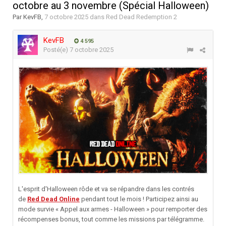
octobre au 3 novembre (Spécial Halloween)
Par
KevFB
,
7 octobre 2025
dans
Red Dead Redemption 2
KevFB
4 595
Posté(e)
7 octobre 2025
L'esprit d'Halloween rôde et va se répandre dans les contrés
de
Red Dead Online
pendant tout le mois ! Participez ainsi au
mode survie « Appel aux armes - Halloween » pour remporter des
récompenses bonus, tout comme les missions par télégramme.