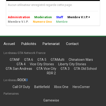
Aucun utilisateur enregistré regarde cette page.
Administration
Modération
Staff
Membre V.I.P.+
Membre V.I.P.
Numero Uno
Membre
Accueil
Publicités
Partenariat
Contact
Le réseau GTA Network France
GTANF
GTA 6
GTA 5
GTAMulti
Chinatown Wars
GTA 4
Vice City Stories
Liberty City Stories
GTA San Andreas
GTA Vice City
GTA 3
GTA Old School
RDR 2
ROCK
8
Le réseau
Call Of Duty
Battlefield
Xbox One
HeroCorner
Partenaires
Gamewise