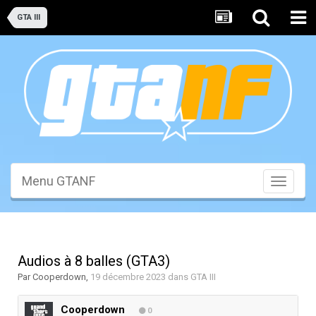
GTA III
Menu GTANF
Toggle
navigati
Audios à 8 balles (GTA3)
Par
Cooperdown
,
19 décembre 2023
dans
GTA III
Cooperdown
0