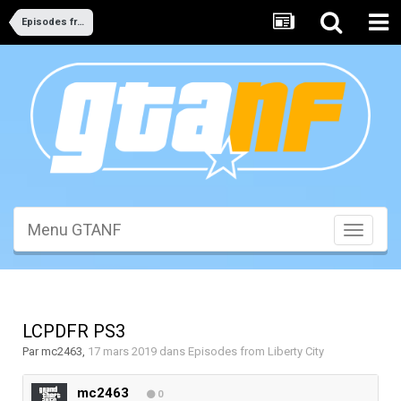
Episodes from Liberty City
Menu GTANF
Toggle
navigati
LCPDFR PS3
Par
mc2463
,
17 mars 2019
dans
Episodes from Liberty City
mc2463
0