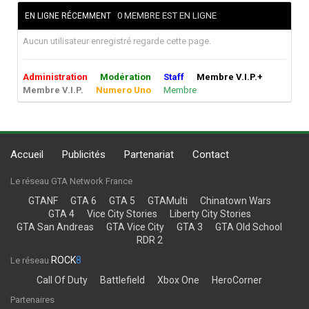
0 MEMBRE EST EN LIGNE
EN LIGNE RÉCEMMENT
Aucun utilisateur enregistré regarde cette page.
Administration
Modération
Staff
Membre V.I.P.+
Membre V.I.P.
Numero Uno
Membre
Accueil
Publicités
Partenariat
Contact
Le réseau GTA Network France
GTANF
GTA 6
GTA 5
GTAMulti
Chinatown Wars
GTA 4
Vice City Stories
Liberty City Stories
GTA San Andreas
GTA Vice City
GTA 3
GTA Old School
RDR 2
ROCK
8
Le réseau
Call Of Duty
Battlefield
Xbox One
HeroCorner
Partenaires