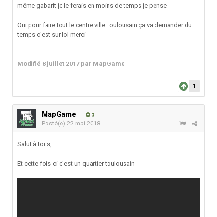
même gabarit je le ferais en moins de temps je pense
Oui pour faire tout le centre ville Toulousain ça va demander du
temps c'est sur lol merci
Modifié
8 juillet 2017
par MapGame
1
MapGame
3
Posté(e)
22 mai 2018
Salut à tous,
Et cette fois-ci c'est un quartier toulousain