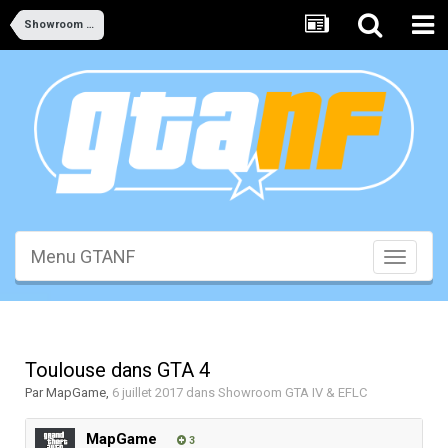
Showroom GTA IV & EFLC
Menu GTANF
Toggle
navigati
Toulouse dans GTA 4
Par
MapGame
,
6 juillet 2017
dans
Showroom GTA IV & EFLC
MapGame
3