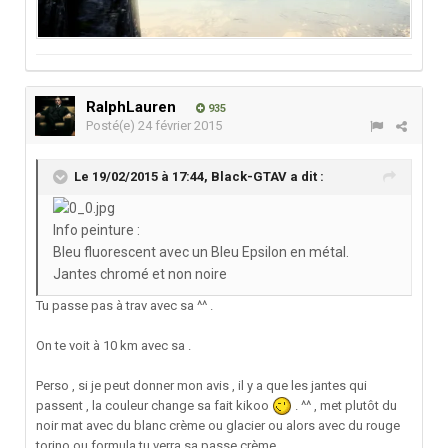
RalphLauren
935
Posté(e)
24 février 2015
Le 19/02/2015 à 17:44, Black-GTAV a dit :
Info peinture :
Bleu fluorescent avec un Bleu Epsilon en métal.
Jantes chromé et non noire
Tu passe pas à trav avec sa ^^ .
On te voit à 10 km avec sa .
Perso , si je peut donner mon avis , il y a que les jantes qui
passent , la couleur change sa fait kikoo
. ^^ , met plutôt du
noir mat avec du blanc crème ou glacier ou alors avec du rouge
torino ou formula tu verra sa passe crème .