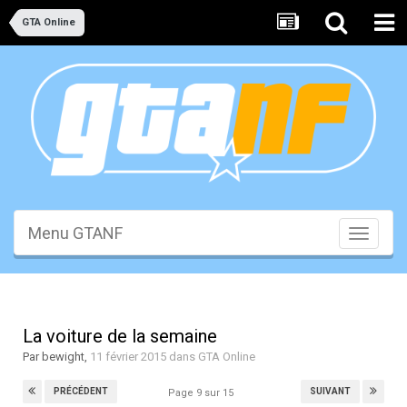
GTA Online
Menu GTANF
Toggle
navigati
La voiture de la semaine
Par
bewight
,
11 février 2015
dans
GTA Online
PRÉCÉDENT
SUIVANT
Page 9 sur 15