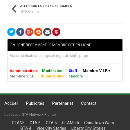
ALLER SUR LA LISTE DES SUJETS
GTA Online
0 MEMBRE EST EN LIGNE
EN LIGNE RÉCEMMENT
Aucun utilisateur enregistré regarde cette page.
Administration
Modération
Staff
Membre V.I.P.+
Membre V.I.P.
Numero Uno
Membre
Accueil
Publicités
Partenariat
Contact
Le réseau GTA Network France
GTANF
GTA 6
GTA 5
GTAMulti
Chinatown Wars
GTA 4
Vice City Stories
Liberty City Stories