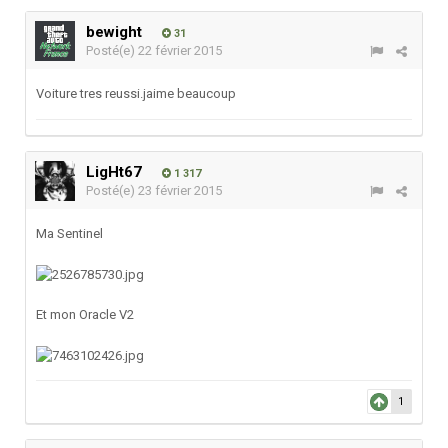
bewight
31
Posté(e)
22 février 2015
Voiture tres reussi.jaime beaucoup
LigHt67
1 317
Posté(e)
23 février 2015
Ma Sentinel
Et mon Oracle V2
1