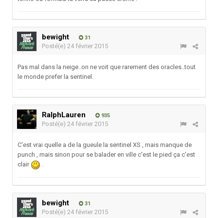
bewight
31
Posté(e)
24 février 2015
Pas mal dans la neige..on ne voit que rarement des oracles..tout
le monde prefer la sentinel.
RalphLauren
935
Posté(e)
24 février 2015
C'est vrai quelle a de la gueule la sentinel XS , mais manque de
punch , mais sinon pour se balader en ville c'est le pied ça c'est
clair
.
bewight
31
Posté(e)
24 février 2015