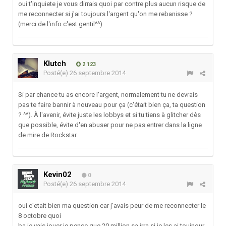
oui t'inquiete je vous dirrais quoi par contre plus aucun risque de
me reconnecter si j'ai toujours l'argent qu'on me rebanisse ?
(merci de l'info c'est gentil^^)
Klutch
2 123
Posté(e)
26 septembre 2014
Si par chance tu as encore l'argent, normalement tu ne devrais
pas te faire bannir à nouveau pour ça (c'était bien ça, ta question
? ^^). À l'avenir, évite juste les lobbys et si tu tiens à glitcher dès
que possible, évite d'en abuser pour ne pas entrer dans la ligne
de mire de Rockstar.
Kevin02
0
Posté(e)
26 septembre 2014
oui c'etait bien ma question car j'avais peur de me reconnecter le
8 octobre quoi
ba je vais jouer je pense que 20 million sa irra si je les ai toujnour