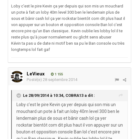
Loby c'est le pire Kevin ça yer depuis qui son mis un mouchard
un pote à fait un loby 40m level 300 ben le lendemain plus de
sous et bânir cash lol ça yer rockstar bientôt com dit plus haut il
von appuyer sur un bouton et opposition console Ban lol c'est
encore pire qu'un Ban classique.. Kevin oublie les lobby lol il te
reste plus qu'à jouer normalement ou glicht sens abuser
Kévin ta pas u de date ni motif ben sa pu le Ban console ou très
longtemps lol fait gaf
LeVieux
1 155
Posté(e)
28 septembre 2014
Le 28/09/2014 à 10:34, COBRA13 a dit :
Loby c'est le pire Kevin ça yer depuis qui son mis un
mouchard un pote à fait un loby 40m level 300 ben le
lendemain plus de sous et bânir cash lol ça yer
rockstar bientôt com dit plus haut il von appuyer sur un
bouton et opposition console Ban lol c'est encore pire
qu'un Ban classique.. Kevin oublie les lobby lol il te