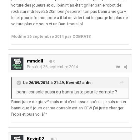
voiture des joueurs et oui bânir t'as était griller par le robot de
rockstar mdr level25 20m ben j'espère il ton pas bânir à vie gta v
lol et pour info mon pote à il lui on vider tout le garage lol plus de
voiture plus de sous et un Ban 1mois lol
Modifié
26 septembre 2014
par COBRA13
mmddll
0
Posté(e)
26 septembre 2014
Le 26/09/2014 à 21:49, Kevin02 a dit :
banni console aussi ou banni juste pour le compte ?
Banni juste de gta v^^ mais moi c'est assez spécial je suis rester
banni que 5 jours car ma console est en CFW j'ai juste changer
l'idps et puis voilà^^
Kevin02
0