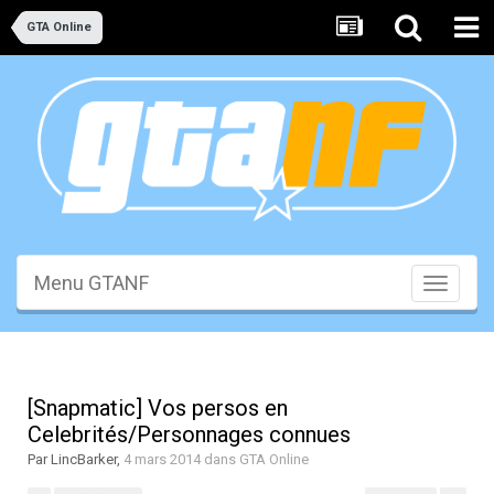
GTA Online
Menu GTANF
Toggle
navigati
[Snapmatic] Vos persos en
Celebrités/Personnages connues
Par
LincBarker
,
4 mars 2014
dans
GTA Online