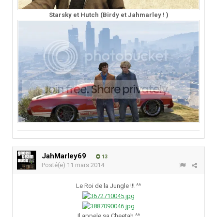
Starsky et Hutch (Birdy et Jahmarley ! )
JahMarley69
13
Posté(e)
11 mars 2014
Le Roi de la Jungle !!! ^^
Il appele sa Cheetah ^^