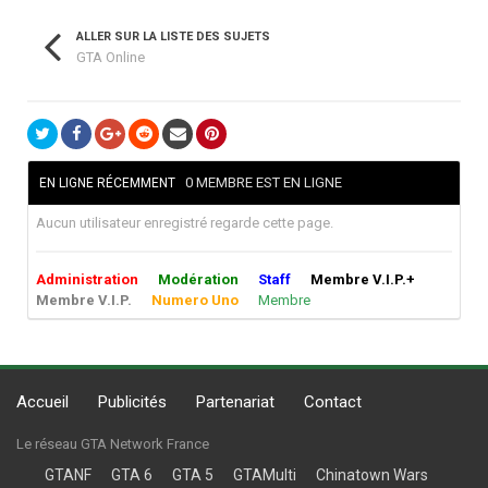
ALLER SUR LA LISTE DES SUJETS
GTA Online
0 MEMBRE EST EN LIGNE
EN LIGNE RÉCEMMENT
Aucun utilisateur enregistré regarde cette page.
Administration
Modération
Staff
Membre V.I.P.+
Membre V.I.P.
Numero Uno
Membre
Accueil
Publicités
Partenariat
Contact
Le réseau GTA Network France
GTANF
GTA 6
GTA 5
GTAMulti
Chinatown Wars