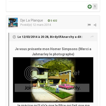
1
Dje La Planque
5 632
Posté(e)
12 mars 2014
Le 12/03/2014 à 20:28, BirdyOfAnarchy a dit :
Je vous présente mon Homer Simpsons (Merci a
Jahmarley le photographe)
Je précise qu'il n'y'a que le filtre qui fait que ma