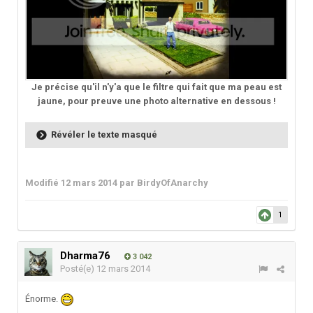
Je précise qu'il n'y'a que le filtre qui fait que ma peau est
jaune, pour preuve une photo alternative en dessous !
Révéler le texte masqué
Modifié
12 mars 2014
par BirdyOfAnarchy
1
Dharma76
3 042
Posté(e)
12 mars 2014
Énorme.