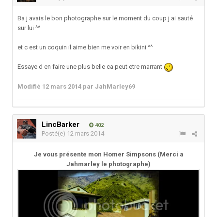
Ba j avais le bon photographe sur le moment du coup j ai sauté
sur lui ^^
et c est un coquin il aime bien me voir en bikini ^^
Essaye d en faire une plus belle ca peut etre marrant
Modifié
12 mars 2014
par JahMarley69
LincBarker
402
Posté(e)
12 mars 2014
Je vous présente mon Homer Simpsons (Merci a
Jahmarley le photographe)