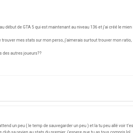
 début de GTA 5 qui est maintenant au niveau 136 et j'ai créé le mien il
 trouver mes stats sur mon perso, j'aimerais surtout trouver mon ratio, a
ats des autres joueurs??
ttend un peu ( le temp de sauvegarder un peu ) et la tu peu allé voir t'es
 club sa revien au stats du premier. j'espere que tu as tous compris lol