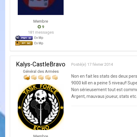
Membre
9
181 messages
En Mp
En Mp
Kalys-CastleBravo
Posté(e)
17 février 2014
Général des Armées
Non en fait les stats des deux pers
9000 kill en a peine 5 niveau!! Super
Non sérieusement tout est commu
Argent, mauvaus joueur, stats etc..
Membre