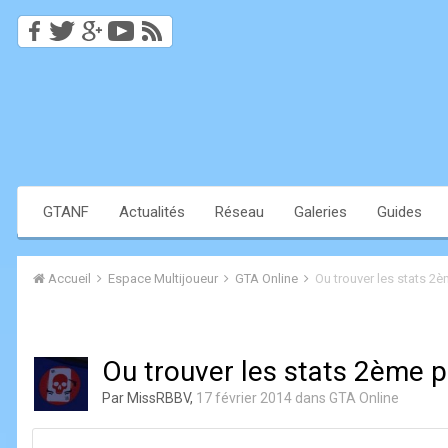
GTANF
Actualités
Réseau
Galeries
Guides
Accueil
Espace Multijoueur
GTA Online
Ou trouver les stats 
Ou trouver les stats 2ème 
Par
MissRBBV
,
17 février 2014
dans
GTA Online