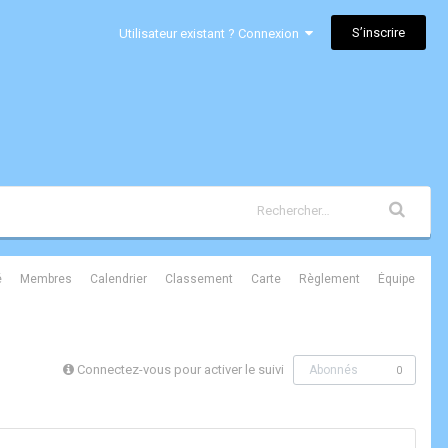
S’inscrire
Utilisateur existant ? Connexion
é
Membres
Calendrier
Classement
Carte
Règlement
Équipe
Connectez-vous pour activer le suivi
Abonnés
0