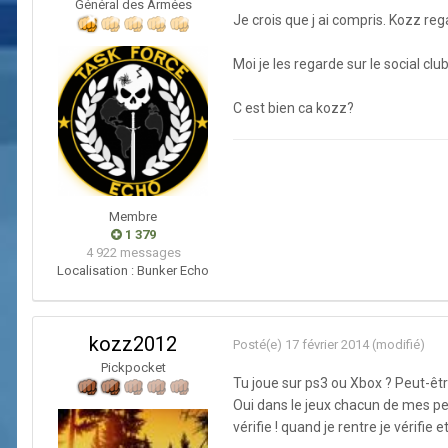
Général des Armées
Je crois que j ai compris. Kozz re
Moi je les regarde sur le social cl
C est bien ca kozz?
Membre
1 379
4 922 messages
Localisation :
Bunker Echo
kozz2012
Posté(e)
17 février 2014
(modifié)
Pickpocket
Tu joue sur ps3 ou Xbox ? Peut-être 
Oui dans le jeux chacun de mes perso
vérifie ! quand je rentre je vérifie e