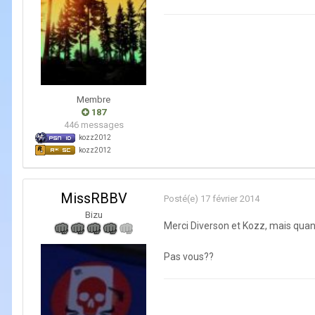
Membre
187
446 messages
kozz2012
kozz2012
MissRBBV
Posté(e)
17 février 2014
Bizu
Merci Diverson et Kozz, mais quand 
Pas vous??