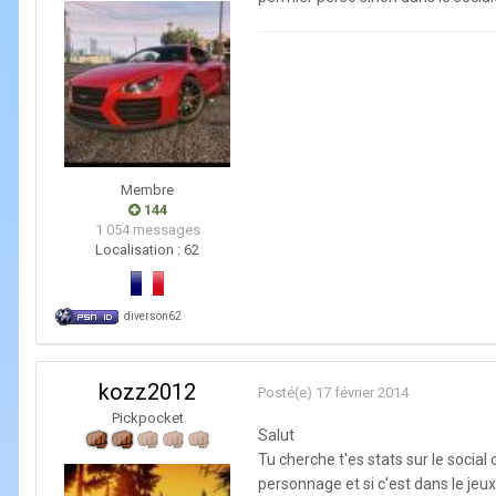
Membre
144
1 054 messages
Localisation :
62
diverson62
kozz2012
Posté(e)
17 février 2014
Pickpocket
Salut
Tu cherche t'es stats sur le social 
personnage et si c'est dans le jeux 