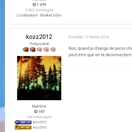
1 379
4 922 messages
Localisation :
Bunker Echo
kozz2012
Posté(e)
17 février 2014
Pickpocket
Non, quand je change de perso chac
peut-être que en te deconnectent d
Membre
187
446 messages
kozz2012
kozz2012