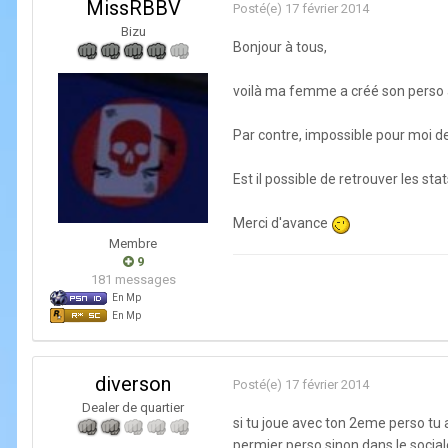
MissRBBV
Posté(e)
17 février 2014
Bizu
Bonjour à tous,
voilà ma femme a créé son perso au
Par contre, impossible pour moi de
Est il possible de retrouver les st
Merci d'avance
Membre
9
181 messages
En Mp
En Mp
diverson
Posté(e)
17 février 2014
Dealer de quartier
si tu joue avec ton 2eme perso tu a
permier perso sinon dans le sociale