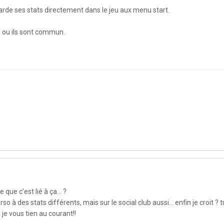
garde ses stats directement dans le jeu aux menu start.
ub ou ils sont commun.
que c'est lié à ça... ?
 à des stats différents, mais sur le social club aussi... enfin je croit ? t
t je vous tien au courant!!