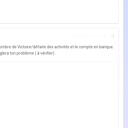
Signaler ce message
 nombre de Victoire/défaite des activités et le compte en banque.
era ton problème ( à vérifier) .