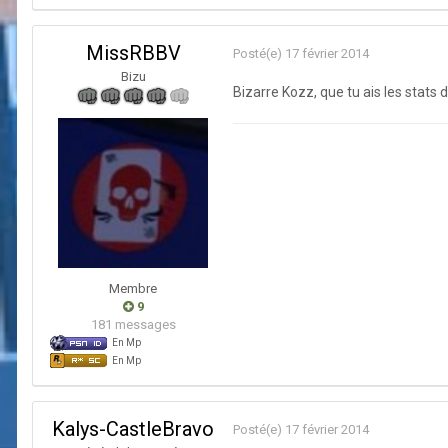
MissRBBV
Posté(e)
17 février 2014
Bizu
Bizarre Kozz, que tu ais les stats 
Membre
9
181 messages
En Mp
En Mp
Kalys-CastleBravo
Posté(e)
17 février 2014