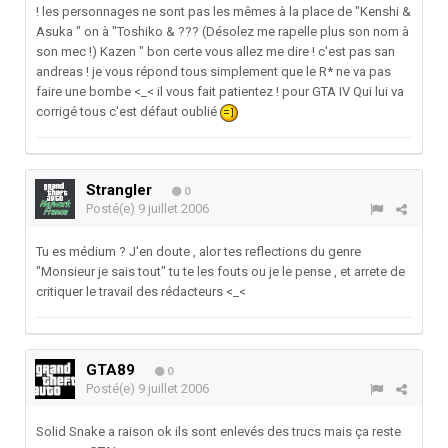
! les personnages ne sont pas les mêmes à la place de "Kenshi &
Asuka " on à "Toshiko & ??? (Désolez me rapelle plus son nom à
son mec !) Kazen " bon certe vous allez me dire ! c'est pas san
andreas ! je vous répond tous simplement que le R* ne va pas
faire une bombe <_< il vous fait patientez ! pour GTA IV Qui lui va
corrigé tous c'est défaut oublié
Strangler
0
Posté(e)
9 juillet 2006
Tu es médium ? J'en doute , alor tes reflections du genre
"Monsieur je sais tout" tu te les fouts ou je le pense , et arrete de
critiquer le travail des rédacteurs <_<
GTA89
0
Posté(e)
9 juillet 2006
Solid Snake a raison ok ils sont enlevés des trucs mais ça reste