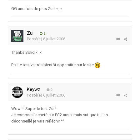
GG une fois de plus Zui ! <_<
Zui
2
Posté(e)
6 juillet 2006
Thanks Solid <_<
Ps: Le test va très bientôt apparaître sur le site
Keywz
0
Posté(e)
6 juillet 2006
Wow !!! Super le test Zui !
Je compais l'acheté sur PS2 aussi mais vut que tu l'as
déconseillé je vais réfléchir ^^