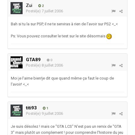
Zui
2
Posté(e)
7 juillet 2006
Bah si tu la sur PSP, il ne te serviras à rien de l'avoir sur PS2 <_<
Ps: Vous pouvez consulter le test sur le site désormais
GTA89
0
Posté(e)
8 juillet 2006
Moi je l'aime bien!je dit que quand même ça faut le coup de
l'avoir! <_<
titi93
1
Posté(e)
9 juillet 2006
Je suis désolez ! mais ce "GTA LCS" N'est pas un remix de "GTA
3" mais plutôt un complement ! pour comprendre l'histoire du jeu