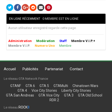
0 MEMBRE EST EN LIGNE
EN LIGNE RÉCEMMENT
Aucun utilisateur enregistré regarde cette page.
Administration
Modération
Staff
Membre V.I.P.+
Membre V.I.P.
Numero Uno
Membre
Accueil
Publicités
Partenariat
Contact
Le réseau GTA Network France
GTANF
GTA 6
GTA 5
GTAMulti
Chinatown Wars
GTA 4
Vice City Stories
Liberty City Stories
GTA San Andreas
GTA Vice City
GTA 3
GTA Old School
RDR 2
ROCK
8
Le réseau