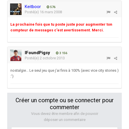
Keitboor
576
Posté(e)
16 mars 2008
La prochaine fois que tu poste juste pour augmenter ton
compteur de messages c'est avertissement. Merci.
IFoundPigsy
3 156
Posté(e)
2 octobre 2013
nostalgie... Le seul jeu que j'ai finis à 100% (avec vice city stories )
:')
Créer un compte ou se connecter pour
commenter
Vous devez être membre afin de pouvoir
déposer un commentaire