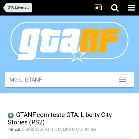
GTA Liberty City Stories
Menu GTANF
Toggle
navigati
GTANF.com teste GTA: Liberty City
Stories (PS2)
Par
Zui
,
5 juillet 2006
dans
GTA Liberty City Stories