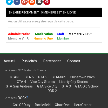
0 MEMBRE EST EN LIGNE
EN LIGNE RÉCEMMENT
Aucun utilisateur enregistré regarde cette page.
Administration
Modération
Staff
Membre V.I.P.+
Membre V.I.P.
Numero Uno
Membre
Accueil
Publicités
Partenariat
Contact
Le réseau GTA Network France
GTANF
GTA 6
GTA 5
GTAMulti
Chinatown Wars
GTA 4
Vice City Stories
Liberty City Stories
GTA San Andreas
GTA Vice City
GTA 3
GTA Old School
RDR 2
ROCK
8
Le réseau
Call Of Duty
Battlefield
Xbox One
HeroCorner