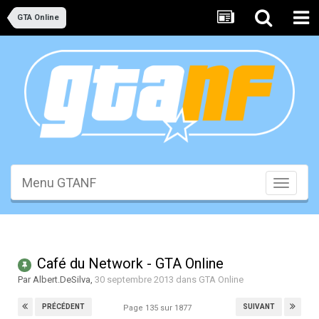
GTA Online
Menu GTANF
Toggle
navigati
Café du Network - GTA Online
Par
Albert.DeSilva
,
30 septembre 2013
dans
GTA Online
PRÉCÉDENT
SUIVANT
Page 135 sur 1877