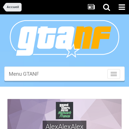
Accueil
Menu GTANF
Toggle
navigati
AlexAlexAlex