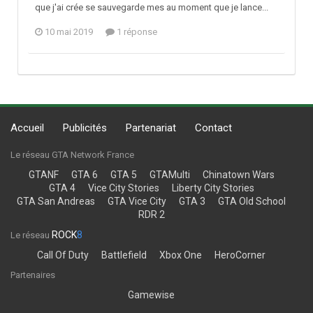
que j'ai crée se sauvegarde mes au moment que je lance...
10 mai 2019
1 réponse
Accueil
Publicités
Partenariat
Contact
Le réseau GTA Network France
GTANF
GTA 6
GTA 5
GTAMulti
Chinatown Wars
GTA 4
Vice City Stories
Liberty City Stories
GTA San Andreas
GTA Vice City
GTA 3
GTA Old School
RDR 2
ROCK
8
Le réseau
Call Of Duty
Battlefield
Xbox One
HeroCorner
Partenaires
Gamewise