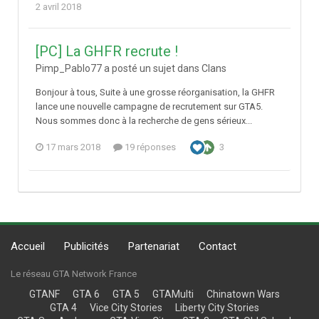
2 avril 2018
[PC] La GHFR recrute !
Pimp_Pablo77 a posté un sujet dans
Clans
Bonjour à tous, Suite à une grosse réorganisation, la GHFR
lance une nouvelle campagne de recrutement sur GTA5.
Nous sommes donc à la recherche de gens sérieux...
17 mars 2018
19 réponses
3
Accueil
Publicités
Partenariat
Contact
Le réseau GTA Network France
GTANF
GTA 6
GTA 5
GTAMulti
Chinatown Wars
GTA 4
Vice City Stories
Liberty City Stories