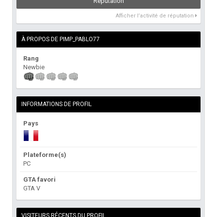
Réputation
Afficher l’activité de réputation
À PROPOS DE PIMP_PABLO77
Rang
Newbie
INFORMATIONS DE PROFIL
Pays
Plateforme(s)
PC
GTA favori
GTA V
VISITEURS RÉCENTS DU PROFIL