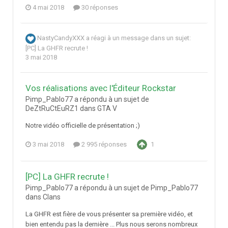
4 mai 2018
30 réponses
NastyCandyXXX
a réagi à un message dans un sujet:
[PC] La GHFR recrute !
3 mai 2018
Vos réalisations avec l'Éditeur Rockstar
Pimp_Pablo77 a répondu à un sujet de
DeZtRuCtEuRZ1 dans
GTA V
Notre vidéo officielle de présentation ;)
3 mai 2018
2 995 réponses
1
[PC] La GHFR recrute !
Pimp_Pablo77 a répondu à un sujet de Pimp_Pablo77
dans
Clans
La GHFR est fière de vous présenter sa première vidéo, et
bien entendu pas la dernière ... Plus nous serons nombreux