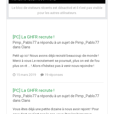
Le bloc de visiteurs récents est désactivé et il n’est pas visible
pour les autres utilisateurs.
[PC] La GHFR recrute !
Pimp_Pablo77 a répondu à un sujet de Pimp_Pablo77
dans
Clans
Petit up ici ! Nous avons déjà recruté beaucoup de monde !
Merci à vous Le recrutement se poursuit, plus on est de fou
plus on rit ... ! Alors n'hésitez pas à venir nous rejoindre !
15 mars 2019
19 réponses
[PC] La GHFR recrute !
Pimp_Pablo77 a répondu à un sujet de Pimp_Pablo77
dans
Clans
Vous êtes déjà une petite dizaine à nous avoir rejoint ! Pour