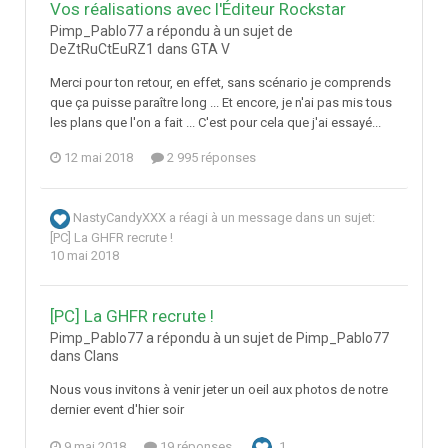
Vos réalisations avec l'Éditeur Rockstar
Pimp_Pablo77 a répondu à un sujet de
DeZtRuCtEuRZ1 dans
GTA V
Merci pour ton retour, en effet, sans scénario je comprends
que ça puisse paraître long ... Et encore, je n'ai pas mis tous
les plans que l'on a fait ... C'est pour cela que j'ai essayé...
12 mai 2018
2 995 réponses
NastyCandyXXX
a réagi à un message dans un sujet:
[PC] La GHFR recrute !
10 mai 2018
[PC] La GHFR recrute !
Pimp_Pablo77 a répondu à un sujet de Pimp_Pablo77
dans
Clans
Nous vous invitons à venir jeter un oeil aux photos de notre
dernier event d'hier soir
9 mai 2018
19 réponses
1