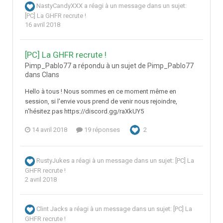
NastyCandyXXX
a réagi à un message dans un sujet:
[PC] La GHFR recrute !
16 avril 2018
[PC] La GHFR recrute !
Pimp_Pablo77 a répondu à un sujet de Pimp_Pablo77
dans
Clans
Hello à tous ! Nous sommes en ce moment même en
session, si l'envie vous prend de venir nous rejoindre,
n'hésitez pas https://discord.gg/raXkUY5
14 avril 2018
19 réponses
2
RustyJukes
a réagi à un message dans un sujet:
[PC] La
GHFR recrute !
2 avril 2018
Clint Jacks
a réagi à un message dans un sujet:
[PC] La
GHFR recrute !