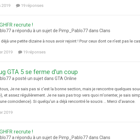
s 2019
19 réponses
 GHFR recrute !
lo77 a répondu à un sujet de Pimp_Pablo77 dans
Clans
déjà une petite dizaine à nous avoir rejoint ! Pour ceux dont ce n'est pas le ca
ier 2019
19 réponses
ug GTA 5 se ferme d'un coup
lo77 a posté un sujet dans
GTA Online
tous, Je ne sais pas si c'est la bonne section, mais je rencontre quelques sou
), et assez régulièrement. Je ne sais pas trop vers quoi m'orienter, je sais 
 une coincidence). Si quelqu'un a déjà rencontré le soucis ... Merci d'avance.
ier 2019
 GHFR recrute !
lo77 a répondu à un sujet de Pimp_Pablo77 dans
Clans