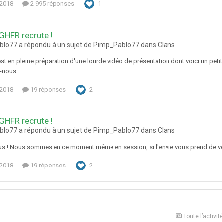
 2018
2 995 réponses
1
 GHFR recrute !
lo77 a répondu à un sujet de Pimp_Pablo77 dans
Clans
t en pleine préparation d'une lourde vidéo de présentation dont voici un petit t
z-nous
 2018
19 réponses
2
 GHFR recrute !
lo77 a répondu à un sujet de Pimp_Pablo77 dans
Clans
ous ! Nous sommes en ce moment même en session, si l'envie vous prend de ven
 2018
19 réponses
2
Toute l’activit