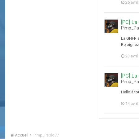
26 avril
[PC] La
Pimp_Pab
La GHFR es
Rejoigne
23 avril
[PC] La
Pimp_Pab
Hello à t
14 avril
Accueil
Pimp_Pablo77