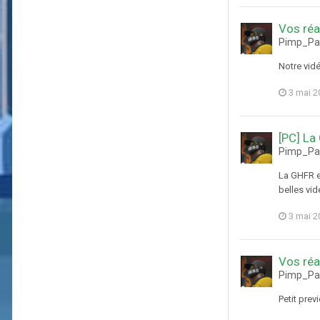
Vos réa
Pimp_Pab
Notre vidé
3 mai 2
[PC] La
Pimp_Pab
La GHFR e
belles vi
3 mai 2
Vos réa
Pimp_Pab
Petit pre