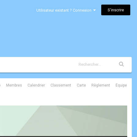
S’inscrire
Utilisateur existant ? Connexion
é
Membres
Calendrier
Classement
Carte
Règlement
Équipe