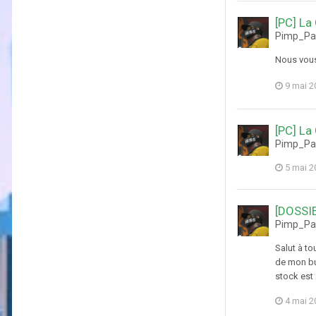
[PC] La
Pimp_Pab
Nous vous 
9 mai 2
[PC] La
Pimp_Pab
5 mai 2
[DOSSIE
Pimp_Pab
Salut à to
de mon bu
stock est 
4 mai 2