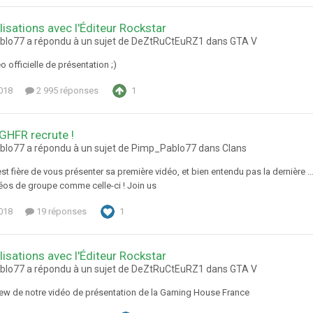
lisations avec l'Éditeur Rockstar
lo77 a répondu à un sujet de DeZtRuCtEuRZ1 dans
GTA V
o officielle de présentation ;)
018
2 995 réponses
1
 GHFR recrute !
lo77 a répondu à un sujet de Pimp_Pablo77 dans
Clans
st fière de vous présenter sa première vidéo, et bien entendu pas la dernière 
déos de groupe comme celle-ci ! Join us
018
19 réponses
1
lisations avec l'Éditeur Rockstar
lo77 a répondu à un sujet de DeZtRuCtEuRZ1 dans
GTA V
view de notre vidéo de présentation de la Gaming House France