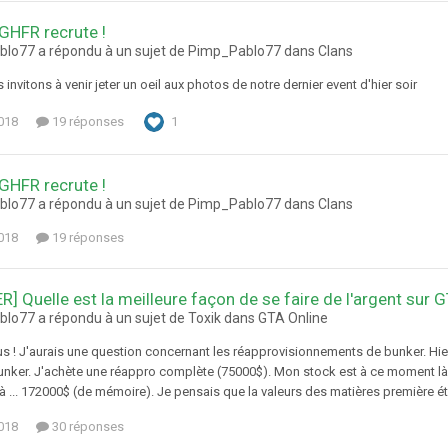
 GHFR recrute !
lo77 a répondu à un sujet de Pimp_Pablo77 dans
Clans
invitons à venir jeter un oeil aux photos de notre dernier event d'hier soir
018
19 réponses
1
 GHFR recrute !
lo77 a répondu à un sujet de Pimp_Pablo77 dans
Clans
018
19 réponses
R] Quelle est la meilleure façon de se faire de l'argent sur 
lo77 a répondu à un sujet de Toxik dans
GTA Online
us ! J'aurais une question concernant les réapprovisionnements de bunker. Hier,
nker. J'achète une réappro complète (75000$). Mon stock est à ce moment là
à ... 172000$ (de mémoire). Je pensais que la valeurs des matières première était
018
30 réponses