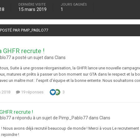
DERNIÈRE VISITE
JOURS GAGNÉS
18
15 mars 2019
1
É POSTÉ PAR PIMP_PABLO77
a GHFR recrute !
lo77 a posté un sujet dans
Clans
 tous, Suite à une grosse réorganisation, la GHFR lance une nouvelle campa
eux, matures et prêts à passer un bon moment sur GTA dans le respect et la b
vec un maître mot : l'esprit d'équipe et la bonne entente. Nous souhaitons con
s 2018
19 réponses
3
 GHFR recrute !
lo77 a répondu à un sujet de Pimp_Pablo77 dans
Clans
ci ! Nous avons déjà recruté beaucoup de monde ! Merci à vous Le recrutement se 
 rejoindre !