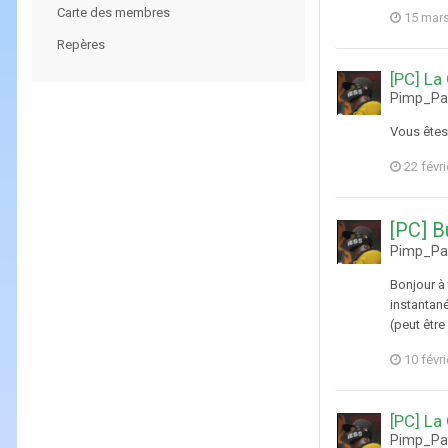
Carte des membres
15 mar
Repères
[PC] La
Pimp_Pab
Vous êtes 
22 févr
[PC] B
Pimp_Pab
Bonjour à 
instantané
(peut être
10 févr
[PC] La
Pimp_Pab