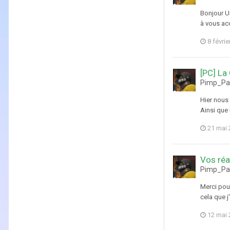
Bonjour U
à vous acc
8 févrie
[PC] La
Pimp_Pab
Hier nous
Ainsi que 
21 mai 
Vos réa
Pimp_Pab
Merci pour
cela que j
12 mai 