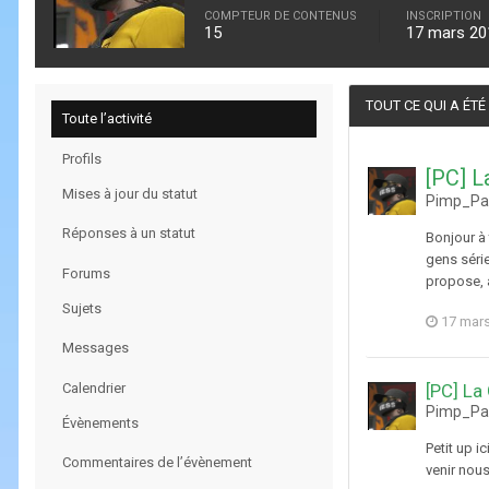
COMPTEUR DE CONTENUS
INSCRIPTION
15
17 mars 20
TOUT CE QUI A ÉT
Toute l’activité
Profils
[PC] L
Mises à jour du statut
Pimp_Pab
Réponses à un statut
Bonjour à
gens séri
Forums
propose, a
Sujets
17 mar
Messages
Calendrier
[PC] La
Pimp_Pab
Évènements
Petit up i
Commentaires de l’évènement
venir nous