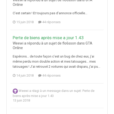
Weewi a répondu à un sujet de flo6sson dans
GTA
Online
C’est certain ! Et toujours pas d’annonce officielle...
15 juin 2018
44 réponses
Perte de biens après mise a jour 1.43
Weewi a répondu à un sujet de flo6sson dans
GTA
Online
Espérons... de toute façon c’est un bug de chez eux, j’ai
même perdu mon double action et mes tatouages... mes
tatouages ! J’ai retrouvé 2 voitures qui avait disparu, j’ai pu...
14 juin 2018
44 réponses
Weewi
a réagi à un message dans un sujet:
Perte de
biens après mise a jour 1.43
13 juin 2018