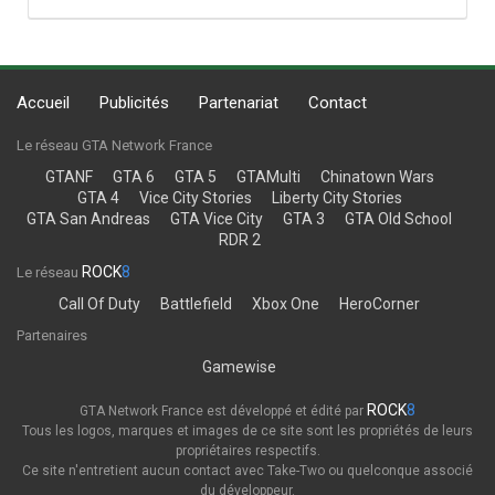
Accueil
Publicités
Partenariat
Contact
Le réseau GTA Network France
GTANF
GTA 6
GTA 5
GTAMulti
Chinatown Wars
GTA 4
Vice City Stories
Liberty City Stories
GTA San Andreas
GTA Vice City
GTA 3
GTA Old School
RDR 2
ROCK
8
Le réseau
Call Of Duty
Battlefield
Xbox One
HeroCorner
Partenaires
Gamewise
ROCK
8
GTA Network France est développé et édité par
Tous les logos, marques et images de ce site sont les propriétés de leurs
propriétaires respectifs.
Ce site n'entretient aucun contact avec Take-Two ou quelconque associé
du développeur.