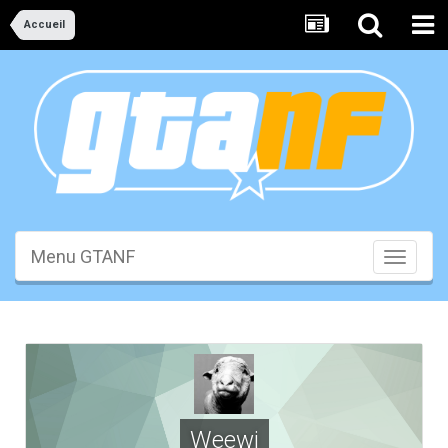
Accueil
Menu GTANF
Toggle
navigati
Weewi