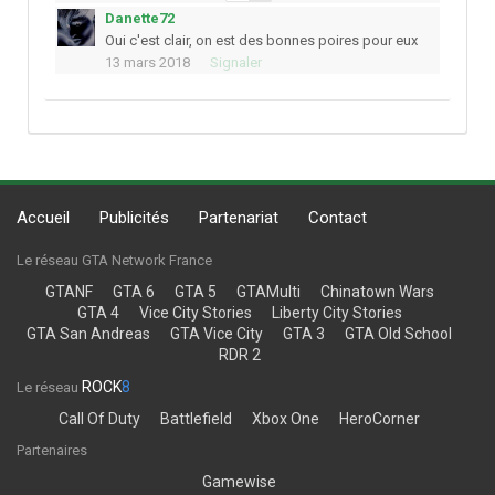
Danette72
Oui c'est clair, on est des bonnes poires pour eux
13 mars 2018
Signaler
Accueil
Publicités
Partenariat
Contact
Le réseau GTA Network France
GTANF
GTA 6
GTA 5
GTAMulti
Chinatown Wars
GTA 4
Vice City Stories
Liberty City Stories
GTA San Andreas
GTA Vice City
GTA 3
GTA Old School
RDR 2
ROCK
8
Le réseau
Call Of Duty
Battlefield
Xbox One
HeroCorner
Partenaires
Gamewise