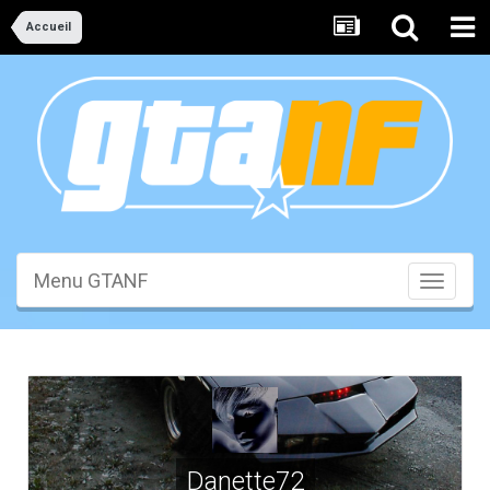
Accueil
Menu GTANF
Toggle
navigati
Danette72