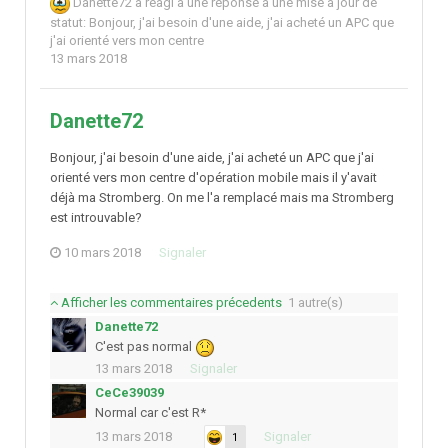
Danette72
a réagi à une réponse à une mise à jour de
statut:
Bonjour, j'ai besoin d'une aide, j'ai acheté un APC que
j'ai orienté vers mon centre
13 mars 2018
Danette72
Bonjour, j'ai besoin d'une aide, j'ai acheté un APC que j'ai
orienté vers mon centre d'opération mobile mais il y'avait
déjà ma Stromberg. On me l'a remplacé mais ma Stromberg
est introuvable?
10 mars 2018
Signaler
Afficher les commentaires précedents
1 autre(s)
Danette72
C'est pas normal
13 mars 2018
Signaler
CeCe39039
Normal car c'est R*
13 mars 2018
Signaler
1