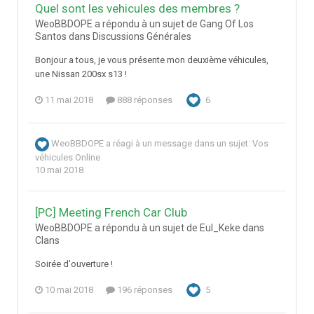
Quel sont les vehicules des membres ?
WeoBBDOPE a répondu à un sujet de Gang Of Los
Santos dans
Discussions Générales
Bonjour a tous, je vous présente mon deuxième véhicules,
une Nissan 200sx s13 !
11 mai 2018
888 réponses
6
WeoBBDOPE
a réagi à un message dans un sujet:
Vos
véhicules Online
10 mai 2018
[PC] Meeting French Car Club
WeoBBDOPE a répondu à un sujet de Eul_Keke dans
Clans
Soirée d'ouverture !
10 mai 2018
196 réponses
5