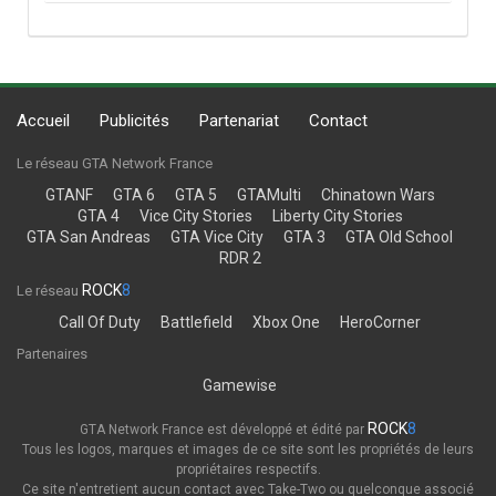
Accueil
Publicités
Partenariat
Contact
Le réseau GTA Network France
GTANF
GTA 6
GTA 5
GTAMulti
Chinatown Wars
GTA 4
Vice City Stories
Liberty City Stories
GTA San Andreas
GTA Vice City
GTA 3
GTA Old School
RDR 2
ROCK
8
Le réseau
Call Of Duty
Battlefield
Xbox One
HeroCorner
Partenaires
Gamewise
ROCK
8
GTA Network France est développé et édité par
Tous les logos, marques et images de ce site sont les propriétés de leurs
propriétaires respectifs.
Ce site n'entretient aucun contact avec Take-Two ou quelconque associé