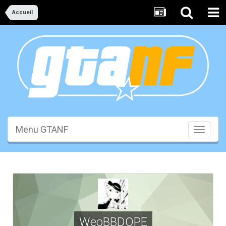
Accueil
Menu GTANF
Toggle
navigati
WeoBBDOPE