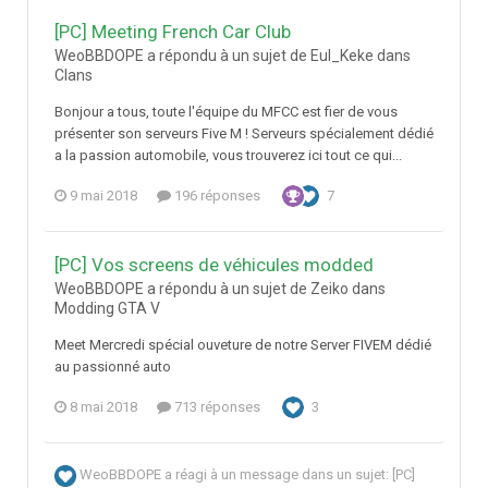
[PC] Meeting French Car Club
WeoBBDOPE a répondu à un sujet de Eul_Keke dans
Clans
Bonjour a tous, toute l'équipe du MFCC est fier de vous
présenter son serveurs Five M ! Serveurs spécialement dédié
a la passion automobile, vous trouverez ici tout ce qui...
9 mai 2018
196 réponses
7
[PC] Vos screens de véhicules modded
WeoBBDOPE a répondu à un sujet de Zeiko dans
Modding GTA V
Meet Mercredi spécial ouveture de notre Server FIVEM dédié
au passionné auto
8 mai 2018
713 réponses
3
WeoBBDOPE
a réagi à un message dans un sujet:
[PC]