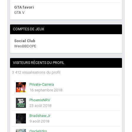
GTA favori
GTA V
COMPTES DE JEUX
Social Club
WeoBBDOPE
VISITEURS RÉCENTS DU PROFIL
3 412 visualisations du profil
Private-Carrera
16 septembre 2018
PhoenixNRV
23 août 2018
Bradshaw.Jr
9 août 2018
OncleYdro