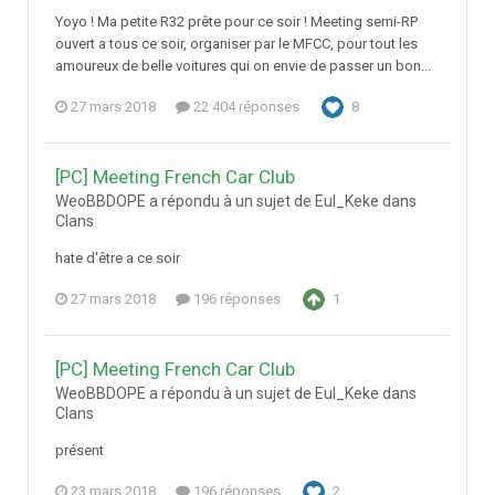
Yoyo ! Ma petite R32 prête pour ce soir ! Meeting semi-RP
ouvert a tous ce soir, organiser par le MFCC, pour tout les
amoureux de belle voitures qui on envie de passer un bon...
27 mars 2018
22 404 réponses
8
[PC] Meeting French Car Club
WeoBBDOPE a répondu à un sujet de Eul_Keke dans
Clans
hate d'être a ce soir
27 mars 2018
196 réponses
1
[PC] Meeting French Car Club
WeoBBDOPE a répondu à un sujet de Eul_Keke dans
Clans
présent
23 mars 2018
196 réponses
2