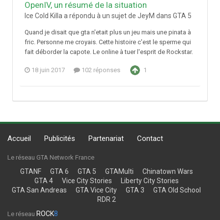
OpenIV, un résumé de la situation
Ice Cold Killa a répondu à un sujet de JeyM dans
GTA 5
Quand je disait que gta n'etait plus un jeu mais une pinata à
fric. Personne me croyais. Cette histoire c'est le sperme qui
fait déborder la capote. Le online à tuer l'esprit de Rockstar.
18 juin 2017
102 réponses
1
Accueil
Publicités
Partenariat
Contact
Le réseau GTA Network France
GTANF
GTA 6
GTA 5
GTAMulti
Chinatown Wars
GTA 4
Vice City Stories
Liberty City Stories
GTA San Andreas
GTA Vice City
GTA 3
GTA Old School
RDR 2
ROCK
8
Le réseau