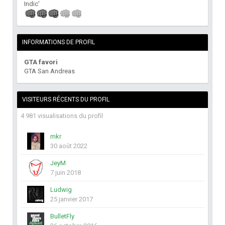
Indic'
INFORMATIONS DE PROFIL
GTA favori
GTA San Andreas
VISITEURS RÉCENTS DU PROFIL
4 981 visualisations du profil
mkr
30 août 2022
JeyM
7 juin 2018
Ludwig
25 janvier 2017
BulletFly