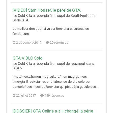
[VIDEO] Sam Houser, le père de GTA.
Ice Cold Killa a répondu à un sujet de SouthFool dans
Série GTA
Le meilleur doc que j'ai vu sur Rockstar et surtout les
fondateurs.
2 décembre 2017
20 réponses
GTA V DLC Solo
Ice Cold Killa a répondu à un sujet de rouznouf dans
GTA V
http://mcetv.fr/mon-mag-culture/mon-mag-gamers-
time/gta-5-rockstar-repond-labsence-de-dlc-solo-pc-
console/ Les mecs de Rockstar qui pisse à la gueule des...
22 juillet 2017
459 réponses
[DOSSIER] GTA Online a-t-il changé la série