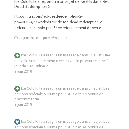
Ice Cold Killa a répondu à un sujet de KevFB dans
Red
Dead Redemption 2
http://fr.ign.com/red-dead-redemption-2-
ps4/38274/news/lediteur-de-red-dead-redemption-2-
defend-le-jeu-solo puta** ce retournerment de veste...
22 juin 2018
6 réponses
Ice Cold Killa
a réagi à un message dans un sujet:
Une
nouvelle station de radio à venir avec la prochaine mise à
jour de GTA Online ?
9 juin 2018
Ice Cold Killa
a réagi à un message dans un sujet:
Les
éditions spéciale & ultime pour RDR 2 et les bonus de
précommande
8 juin 2018
Ice Cold Killa
a réagi à un message dans un sujet:
Les
éditions spéciale & ultime pour RDR 2 et les bonus de