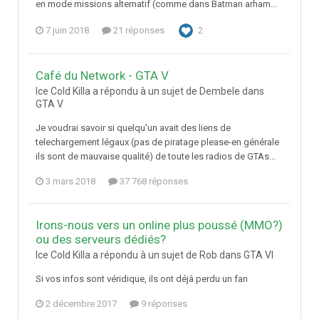
en mode missions alternatif (comme dans Batman arham...
7 juin 2018
21 réponses
2
Café du Network - GTA V
Ice Cold Killa a répondu à un sujet de Dembele dans
GTA V
Je voudrai savoir si quelqu'un avait des liens de
telechargement légaux (pas de piratage please-en générale
ils sont de mauvaise qualité) de toute les radios de GTAs...
3 mars 2018
37 768 réponses
Irons-nous vers un online plus poussé (MMO?)
ou des serveurs dédiés?
Ice Cold Killa a répondu à un sujet de Rob dans
GTA VI
Si vos infos sont véridique, ils ont déjà perdu un fan
2 décembre 2017
9 réponses