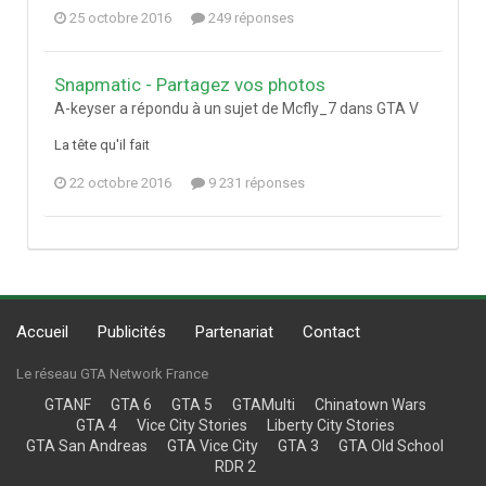
25 octobre 2016
249 réponses
Snapmatic - Partagez vos photos
A-keyser a répondu à un sujet de Mcfly_7 dans
GTA V
La tête qu'il fait
22 octobre 2016
9 231 réponses
Accueil
Publicités
Partenariat
Contact
Le réseau GTA Network France
GTANF
GTA 6
GTA 5
GTAMulti
Chinatown Wars
GTA 4
Vice City Stories
Liberty City Stories
GTA San Andreas
GTA Vice City
GTA 3
GTA Old School
RDR 2