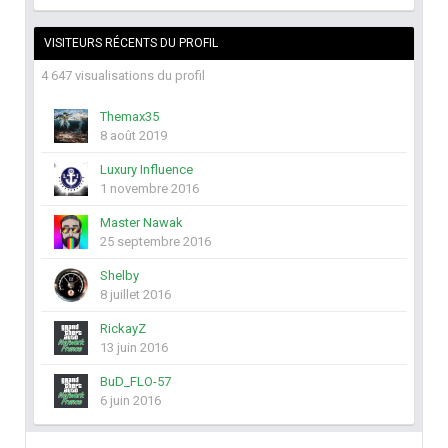
VISITEURS RÉCENTS DU PROFIL
4 647 visualisations du profil
Themax35
8 août 2019
Luxury Influence
1 novembre 2016
Master Nawak
25 septembre 2016
Shelby
8 juillet 2016
RickayZ
13 juin 2016
BuD_FLO-57
6 juin 2016