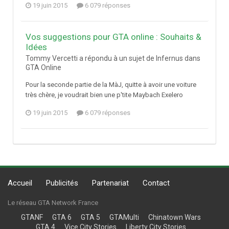
19 juin 2015
6 079 réponses
Vos suggestions pour GTA online : Souhaits &
Idées
Tommy Vercetti a répondu à un sujet de Infernus dans
GTA Online
Pour la seconde partie de la MàJ, quitte à avoir une voiture
très chère, je voudrait bien une p'tite Maybach Exelero
19 juin 2015
6 079 réponses
Accueil
Publicités
Partenariat
Contact
Le réseau GTA Network France
GTANF
GTA 6
GTA 5
GTAMulti
Chinatown Wars
GTA 4
Vice City Stories
Liberty City Stories