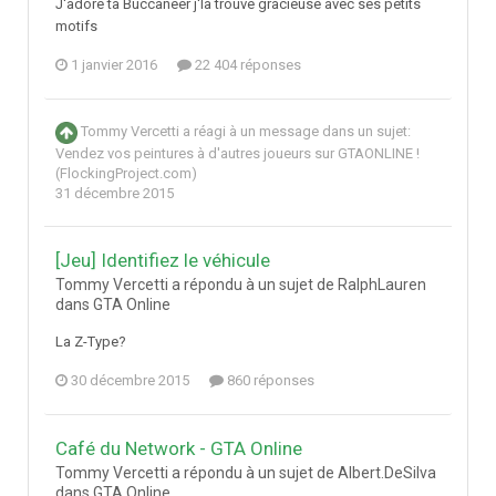
J'adore ta Buccaneer j'la trouve gracieuse avec ses petits
motifs
1 janvier 2016
22 404 réponses
Tommy Vercetti
a réagi à un message dans un sujet:
Vendez vos peintures à d'autres joueurs sur GTAONLINE !
(FlockingProject.com)
31 décembre 2015
[Jeu] Identifiez le véhicule
Tommy Vercetti a répondu à un sujet de RalphLauren
dans
GTA Online
La Z-Type?
30 décembre 2015
860 réponses
Café du Network - GTA Online
Tommy Vercetti a répondu à un sujet de Albert.DeSilva
dans
GTA Online