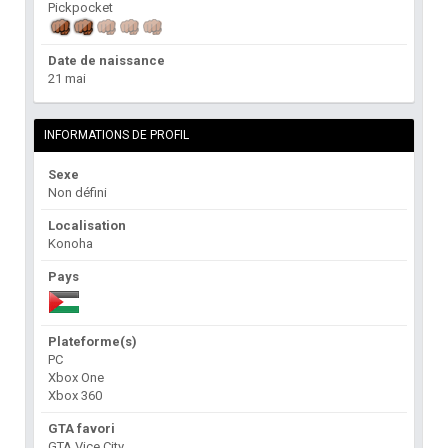
Pickpocket
Date de naissance
21 mai
INFORMATIONS DE PROFIL
Sexe
Non défini
Localisation
Konoha
Pays
Plateforme(s)
PC
Xbox One
Xbox 360
GTA favori
GTA Vice City