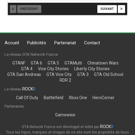
PRÉCÉDENT
SUIVANT
Page 1 sur 15
Accueil
Publicités
Partenariat
Contact
Le réseau GTA Network France
GTANF
GTA 6
GTA 5
GTAMulti
Chinatown Wars
GTA 4
Vice City Stories
Liberty City Stories
GTA San Andreas
GTA Vice City
GTA 3
GTA Old School
RDR 2
ROCK
8
Le réseau
Call Of Duty
Battlefield
Xbox One
HeroCorner
Partenaires
Gamewise
ROCK
8
GTA Network France est développé et édité par
Tous les logos, marques et images de ce site sont les propriétés de leurs