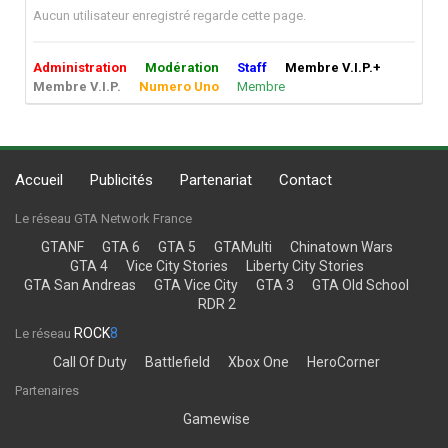
Aucun utilisateur enregistré regarde cette page.
Administration
Modération
Staff
Membre V.I.P.+
Membre V.I.P.
Numero Uno
Membre
Accueil
Publicités
Partenariat
Contact
Le réseau GTA Network France
GTANF
GTA 6
GTA 5
GTAMulti
Chinatown Wars
GTA 4
Vice City Stories
Liberty City Stories
GTA San Andreas
GTA Vice City
GTA 3
GTA Old School
RDR 2
ROCK
8
Le réseau
Call Of Duty
Battlefield
Xbox One
HeroCorner
Partenaires
Gamewise