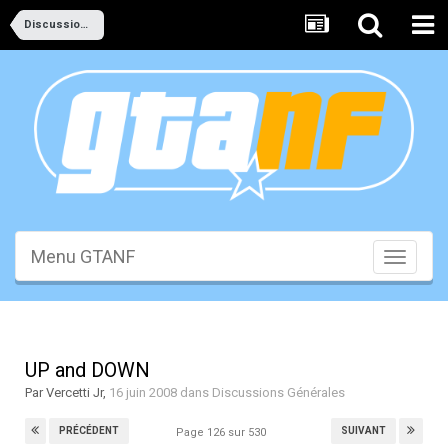
Discussions Générales
Menu GTANF
Toggle
navigati
UP and DOWN
Par
Vercetti Jr
,
16 juin 2008
dans
Discussions Générales
PRÉCÉDENT
SUIVANT
Page 126 sur 530