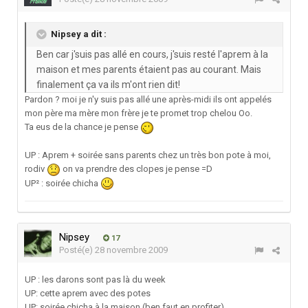
Nipsey a dit :
Ben car j'suis pas allé en cours, j'suis resté l'aprem à la
maison et mes parents étaient pas au courant. Mais
finalement ça va ils m'ont rien dit!
Pardon ? moi je n'y suis pas allé une après-midi ils ont appelés
mon père ma mère mon frère je te promet trop chelou Oo.
Ta eus de la chance je pense
UP : Aprem + soirée sans parents chez un très bon pote à moi,
rodiv
on va prendre des clopes je pense =D
UP² : soirée chicha
Nipsey
17
Posté(e)
28 novembre 2009
UP : les darons sont pas là du week
UP: cette aprem avec des potes
UP: soirée chicha à la maison (ben faut en profiter)