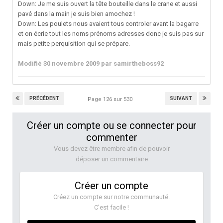
Down: Je me suis ouvert la tête bouteille dans le crane et aussi
pavé dans la main je suis bien amochez !
Down: Les poulets nous avaient tous controler avant la bagarre
et on écrie tout les noms prénoms adresses donc je suis pas sur
mais petite perquisition qui se prépare.
Modifié
30 novembre 2009
par samirtheboss92
PRÉCÉDENT
SUIVANT
Page 126 sur 530
Créer un compte ou se connecter pour
commenter
Vous devez être membre afin de pouvoir
déposer un commentaire
Créer un compte
Créez un compte sur notre communauté.
C’est facile !