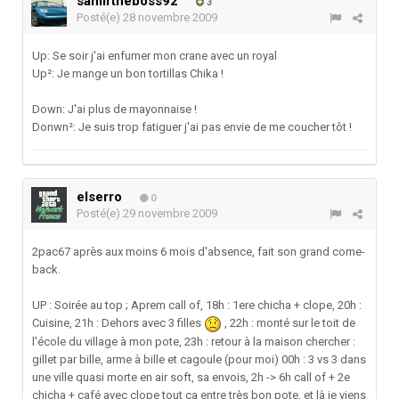
samirtheboss92
3
Posté(e)
28 novembre 2009
Up: Se soir j'ai enfumer mon crane avec un royal
Up²: Je mange un bon tortillas Chika !
Down: J'ai plus de mayonnaise !
Donwn²: Je suis trop fatiguer j'ai pas envie de me coucher tôt !
elserro
0
Posté(e)
29 novembre 2009
2pac67 après aux moins 6 mois d'absence, fait son grand come-
back.
UP : Soirée au top ; Aprem call of, 18h : 1ere chicha + clope, 20h :
Cuisine, 21h : Dehors avec 3 filles
, 22h : monté sur le toit de
l'école du village à mon pote, 23h : retour à la maison chercher :
gillet par bille, arme à bille et cagoule (pour moi) 00h : 3 vs 3 dans
une ville quasi morte en air soft, sa envois, 2h -> 6h call of + 2e
chicha + café avec clope tout ça entre très bon pote, et là je viens