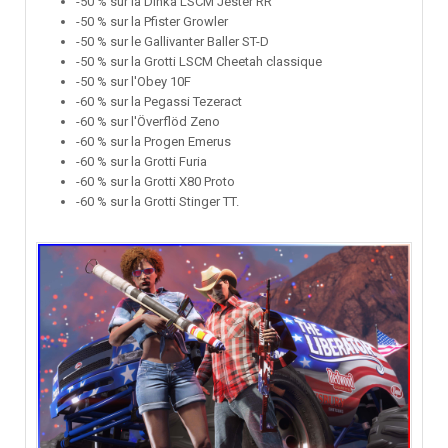
-50 % sur la Dinka LSCM Jester RR
-50 % sur la Pfister Growler
-50 % sur le Gallivanter Baller ST-D
-50 % sur la Grotti LSCM Cheetah classique
-50 % sur l'Obey 10F
-60 % sur la Pegassi Tezeract
-60 % sur l'Överflöd Zeno
-60 % sur la Progen Emerus
-60 % sur la Grotti Furia
-60 % sur la Grotti X80 Proto
-60 % sur la Grotti Stinger TT.