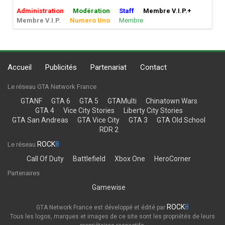
Administration
Modération
Staff
Membre V.I.P.+
Membre V.I.P.
Numero Uno
Membre
Accueil
Publicités
Partenariat
Contact
Le réseau GTA Network France
GTANF
GTA 6
GTA 5
GTAMulti
Chinatown Wars
GTA 4
Vice City Stories
Liberty City Stories
GTA San Andreas
GTA Vice City
GTA 3
GTA Old School
RDR 2
ROCK
8
Le réseau
Call Of Duty
Battlefield
Xbox One
HeroCorner
Partenaires
Gamewise
ROCK
8
GTA Network France est développé et édité par
Tous les logos, marques et images de ce site sont les propriétés de leurs