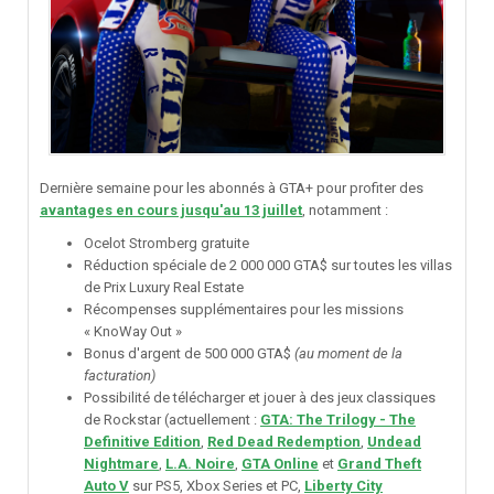
Dernière semaine pour les abonnés à GTA+ pour profiter des
avantages en cours jusqu'au 13 juillet
, notamment
:
Ocelot Stromberg gratuite
Réduction spéciale de 2 000 000 GTA$ sur toutes les villas
de Prix Luxury Real Estate
Récompenses supplémentaires pour les missions
« KnoWay Out »
Bonus d'argent de 500 000 GTA$
(au moment de la
facturation)
Possibilité de télécharger et jouer à des jeux classiques
de Rockstar (actuellement :
GTA: The Trilogy - The
Definitive Edition
,
Red Dead Redemption
,
Undead
Nightmare
,
L.A. Noire
,
GTA Online
et
Grand Theft
Auto V
sur PS5, Xbox Series et PC,
Liberty City