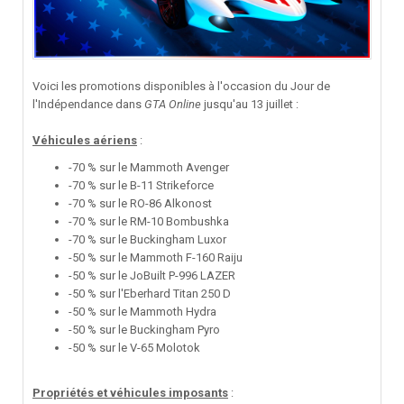
Voici les promotions disponibles à l'occasion du Jour de
l'Indépendance dans
GTA Online
jusqu'au 13 juillet
:
Véhicules aériens
:
-70 % sur le Mammoth Avenger
-70 % sur le B-11 Strikeforce
-70 % sur le RO-86 Alkonost
-70 % sur le RM-10 Bombushka
-70 % sur le Buckingham Luxor
-50 % sur le Mammoth F-160 Raiju
-50 % sur le JoBuilt P-996 LAZER
-50 % sur l'Eberhard Titan 250 D
-50 % sur le Mammoth Hydra
-50 % sur le Buckingham Pyro
-50 % sur le V-65 Molotok
Propriétés et véhicules imposants
: