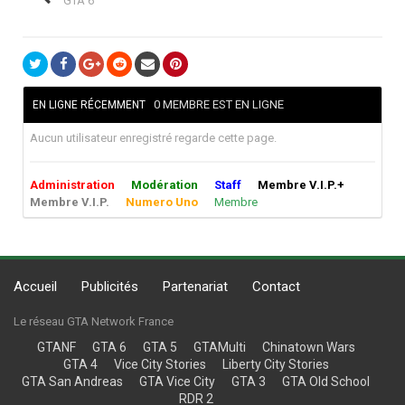
GTA 6
0 MEMBRE EST EN LIGNE
EN LIGNE RÉCEMMENT
Aucun utilisateur enregistré regarde cette page.
Administration
Modération
Staff
Membre V.I.P.+
Membre V.I.P.
Numero Uno
Membre
Accueil
Publicités
Partenariat
Contact
Le réseau GTA Network France
GTANF
GTA 6
GTA 5
GTAMulti
Chinatown Wars
GTA 4
Vice City Stories
Liberty City Stories
GTA San Andreas
GTA Vice City
GTA 3
GTA Old School
RDR 2