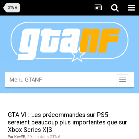
GTA 6
Menu GTANF
Toggle
navigati
GTA VI : Les précommandes sur PS5
seraient beaucoup plus importantes que sur
Xbox Series X|S
Par
KevFB
,
29 juin
dans
GTA 6