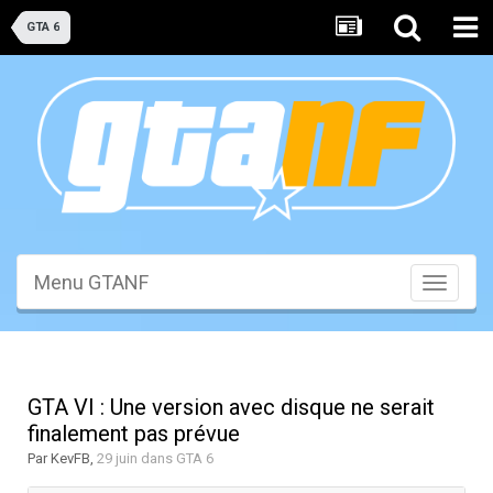
GTA 6
Menu GTANF
Toggle
navigati
GTA VI : Une version avec disque ne serait
finalement pas prévue
Par
KevFB
,
29 juin
dans
GTA 6