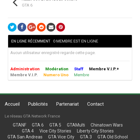
GTA 6
0 MEMBRE EST EN LIGNE
EN LIGNE RÉCEMMENT
Aucun utilisateur enregistré regarde cette page.
Administration
Modération
Staff
Membre V.I.P.+
Membre V.I.P.
Numero Uno
Membre
Accueil
Publicités
Partenariat
Contact
Le réseau GTA Network France
GTANF
GTA 6
GTA 5
GTAMulti
Chinatown Wars
GTA 4
Vice City Stories
Liberty City Stories
GTA San Andreas
GTA Vice City
GTA 3
GTA Old School