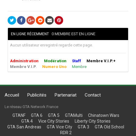
0 MEMBRE EST EN LIGNE
EN LIGNE RÉCEMMENT
Aucun utilisateur enregistré regarde cette page.
Administration
Modération
Staff
Membre V.I.P.+
Membre V.I.P.
Numero Uno
Membre
Accueil
Publicités
Partenariat
Contact
Le réseau GTA Network France
GTANF
GTA 6
GTA 5
GTAMulti
Chinatown Wars
GTA 4
Vice City Stories
Liberty City Stories
GTA San Andreas
GTA Vice City
GTA 3
GTA Old School
RDR 2