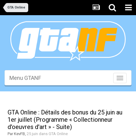
GTA Online
Menu GTANF
Toggle
navigati
GTA Online : Détails des bonus du 25 juin au
1er juillet (Programme « Collectionneur
d'oeuvres d'art » - Suite)
Par
KevFB
,
25 juin
dans
GTA Online