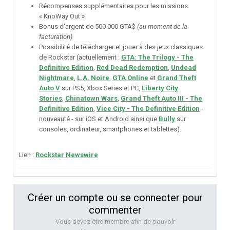
Récompenses supplémentaires pour les missions
« KnoWay Out »
Bonus d'argent de 500 000 GTA$
(au moment de la
facturation)
Possibilité de télécharger et jouer à des jeux classiques
de Rockstar (actuellement :
GTA: The Trilogy - The
Definitive Edition
,
Red Dead Redemption
,
Undead
Nightmare
,
L.A. Noire
,
GTA Online
et
Grand Theft
Auto V
sur PS5, Xbox Series et PC,
Liberty City
Stories
,
Chinatown Wars
,
Grand Theft Auto III - The
Definitive Edition
,
Vice City - The Definitive Edition
-
nouveauté - sur iOS et Android ainsi que
Bully
sur
consoles, ordinateur, smartphones et tablettes).
Lien
:
Rockstar Newswire
Créer un compte ou se connecter pour
commenter
Vous devez être membre afin de pouvoir