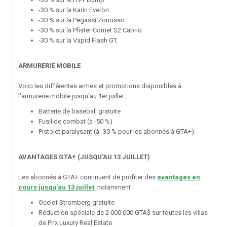
-30 % sur la Karin Everon
-30 % sur la Pegassi Zorrusso
-30 % sur la Pfister Comet S2 Cabrio
-30 % sur la Vapid Flash GT.
ARMURERIE MOBILE
Voici les différentes armes et promotions disponibles à
l'armurerie mobile jusqu'au 1er juillet
:
Batterie de baseball gratuite
Fusil de combat (à -50 %)
Pistolet paralysant (à -30 % pour les abonnés à GTA+).
AVANTAGES GTA+ (JUSQU'AU 13 JUILLET)
Les abonnés à GTA+ continuent de profiter des
avantages en
cours jusqu'au 13 juillet
, notamment
:
Ocelot Stromberg gratuite
Réduction spéciale de 2 000 000 GTA$ sur toutes les villas
de Prix Luxury Real Estate