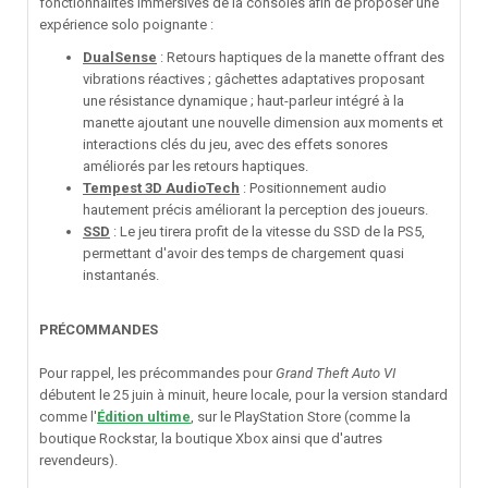
fonctionnalités immersives de la consoles afin de proposer une
expérience solo poignante :
DualSense
: Retours haptiques de la manette offrant des
vibrations réactives ; gâchettes adaptatives proposant
une résistance dynamique ; haut-parleur intégré à la
manette ajoutant une nouvelle dimension aux moments et
interactions clés du jeu, avec des effets sonores
améliorés par les retours haptiques.
Tempest 3D AudioTech
: Positionnement audio
hautement précis améliorant la perception des joueurs.
SSD
: Le jeu tirera profit de la vitesse du SSD de la PS5,
permettant d'avoir des temps de chargement quasi
instantanés.
PRÉCOMMANDES
Pour rappel, les précommandes pour
Grand Theft Auto VI
débutent le 25 juin à minuit, heure locale, pour la version standard
comme l'
Édition ultime
, sur le PlayStation Store (comme la
boutique Rockstar, la boutique Xbox ainsi que d'autres
revendeurs).