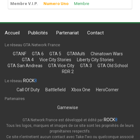
Membre V.I.P.
Numero Uno
Membre
Accueil
Publicités
Partenariat
Contact
Le réseau GTA Network France
GTANF
GTA 6
GTA 5
GTAMulti
Chinatown Wars
GTA 4
Vice City Stories
Liberty City Stories
GTA San Andreas
GTA Vice City
GTA 3
GTA Old School
RDR 2
ROCK
8
Le réseau
Call Of Duty
Battlefield
Xbox One
HeroCorner
Partenaires
Gamewise
ROCK
8
GTA Network France est développé et édité par
Tous les logos, marques et images de ce site sont les propriétés de leurs
propriétaires respectifs.
Ce site n'entretient aucun contact avec Take-Two ou quelconque associé