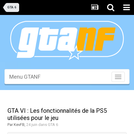
GTA 6
Menu GTANF
Toggle
navigati
GTA VI : Les fonctionnalités de la PS5
utilisées pour le jeu
Par
KevFB
,
24 juin
dans
GTA 6