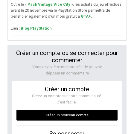
Outre le «
Pack Vintage Vice City
», les achats du jeu effectués
avant le 20 novembre via le PlayStation Store permettra de
bénéficier également d'un mois gratuit à
GTA+
.
Lien :
Blog PlayStation
Créer un compte ou se connecter pour
commenter
Vous devez être membre afin de pouvoir
déposer un commentaire
Créer un compte
Créez un compte sur notre communauté.
C’est facile !
Créer un nouveau compte
Se connecter