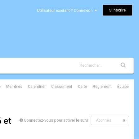
S’inscrire
Utilisateur existant ? Connexion
é
Membres
Calendrier
Classement
Carte
Règlement
Équipe
 et
Connectez-vous pour activer le suivi
Abonnés
0