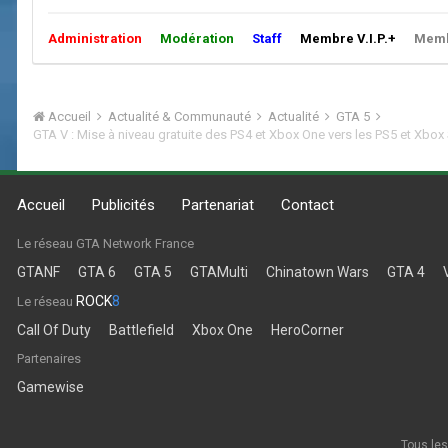
Administration
Modération
Staff
Membre V.I.P.+
Membr
Accueil
Actualité & Communauté
Actualité
GTA 5
GTA V : Mise à niveau gratuite des PS4 et Xbox One vers les PS5 et Xbox 
Accueil
Publicités
Partenariat
Contact
Le réseau GTA Network France
GTANF
GTA 6
GTA 5
GTAMulti
Chinatown Wars
GTA 4
ROCK
8
Le réseau
Call Of Duty
Battlefield
Xbox One
HeroCorner
Partenaires
Gamewise
Tous les