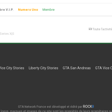
e V.I.P.
Numero Uno
Membre
Toute l’activit
Series X|S
Vice City Stories
Liberty City Stories
GTA San Andreas
GTA Vice C
ROCK
8
GTA Network France est développé et édité par
 logos, marques et images de ce site sont les propriétés de leurs propriétaires re