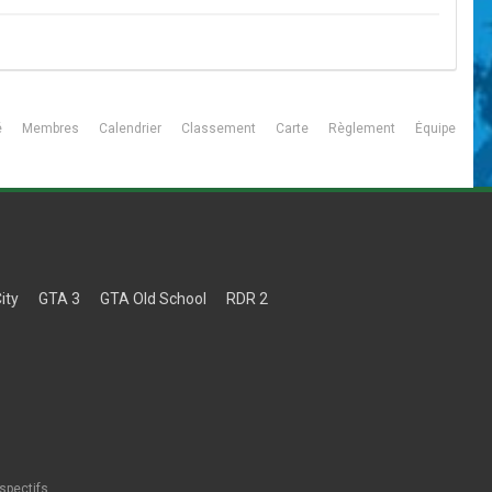
é
Membres
Calendrier
Classement
Carte
Règlement
Équipe
ity
GTA 3
GTA Old School
RDR 2
spectifs.