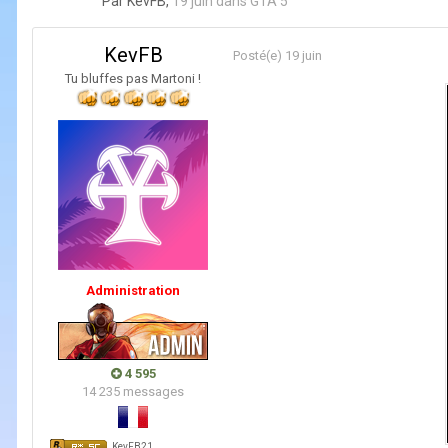
Par
KevFB
,
19 juin
dans
GTA 5
KevFB
Posté(e)
19 juin
Tu bluffes pas Martoni !
Administration
4 595
14 235 messages
KevFB21