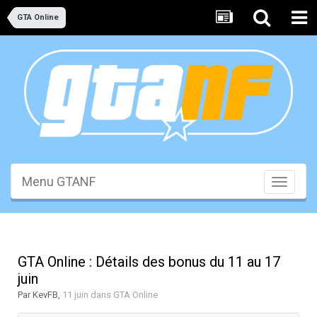
GTA Online
Menu GTANF
Toggle
navigati
GTA Online : Détails des bonus du 11 au 17
juin
Par
KevFB
,
11 juin
dans
GTA Online