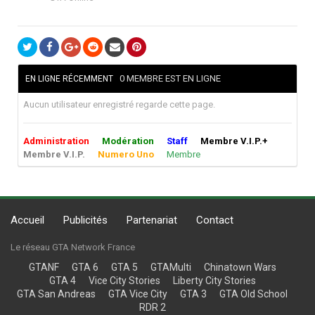
0 MEMBRE EST EN LIGNE
EN LIGNE RÉCEMMENT
Aucun utilisateur enregistré regarde cette page.
Administration
Modération
Staff
Membre V.I.P.+
Membre V.I.P.
Numero Uno
Membre
Accueil
Publicités
Partenariat
Contact
Le réseau GTA Network France
GTANF
GTA 6
GTA 5
GTAMulti
Chinatown Wars
GTA 4
Vice City Stories
Liberty City Stories
GTA San Andreas
GTA Vice City
GTA 3
GTA Old School
RDR 2