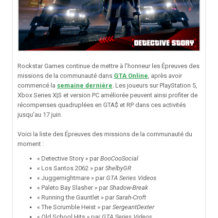
Rockstar Games continue de mettre à l'honneur les Épreuves des
missions de la communauté dans
GTA Online
, après avoir
commencé la
semaine dernière
. Les joueurs sur PlayStation 5,
Xbox Series X|S et version PC améliorée peuvent ainsi profiter de
récompenses quadruplées en GTA$ et RP dans ces activités
jusqu'au 17 juin.
Voici la liste des Épreuves des missions de la communauté du
moment
:
« Detective Story » par
BooCooSocial
« Los Santos 2062 » par
ShelbyGR
« Juggernightmare » par
GTA Series Videos
« Paleto Bay Slasher » par
Shadow-Break
« Running the Gauntlet » par
Sarah-Croft
« The Scrumble Heist » par
SergeantDexter
« Old School Hits » par
GTA Series Videos
.