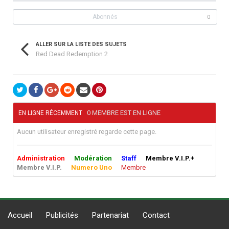
Abonnés
0
ALLER SUR LA LISTE DES SUJETS
Red Dead Redemption 2
0 MEMBRE EST EN LIGNE
EN LIGNE RÉCEMMENT
Aucun utilisateur enregistré regarde cette page.
Administration
Modération
Staff
Membre V.I.P.+
Membre V.I.P.
Numero Uno
Membre
Accueil
Publicités
Partenariat
Contact