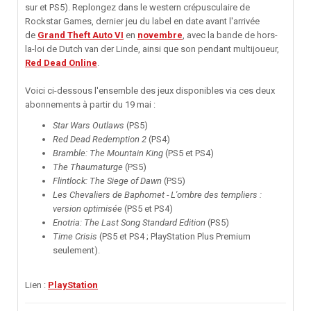
sur et PS5). Replongez dans le western crépusculaire de
Rockstar Games, dernier jeu du label en date avant l'arrivée
de
Grand Theft Auto VI
en
novembre
, avec la bande de hors-
la-loi de Dutch van der Linde, ainsi que son pendant multijoueur,
Red Dead Online
.
Voici ci-dessous l'ensemble des jeux disponibles via ces deux
abonnements à partir du 19 mai
:
Star Wars Outlaws
(PS5)
Red Dead Redemption 2
(PS4)
Bramble: The Mountain King
(PS5 et PS4)
The Thaumaturge
(PS5)
Flintlock: The Siege of Dawn
(PS5)
Les Chevaliers de Baphomet - L'ombre des templiers :
version optimisée
(PS5 et PS4)
Enotria: The Last Song Standard Edition
(PS5)
Time Crisis
(PS5 et PS4 ; PlayStation Plus Premium
seulement)
.
Lien :
PlayStation