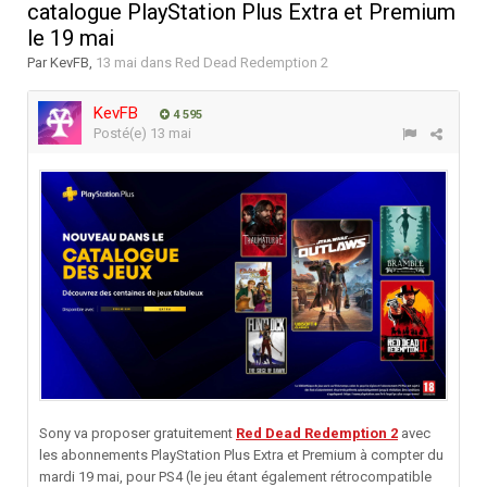
catalogue PlayStation Plus Extra et Premium
le 19 mai
Par
KevFB
,
13 mai
dans
Red Dead Redemption 2
KevFB
4 595
Posté(e)
13 mai
Sony va proposer gratuitement
Red Dead Redemption 2
avec
les abonnements PlayStation Plus Extra et Premium à compter du
mardi 19 mai, pour PS4 (le jeu étant également rétrocompatible