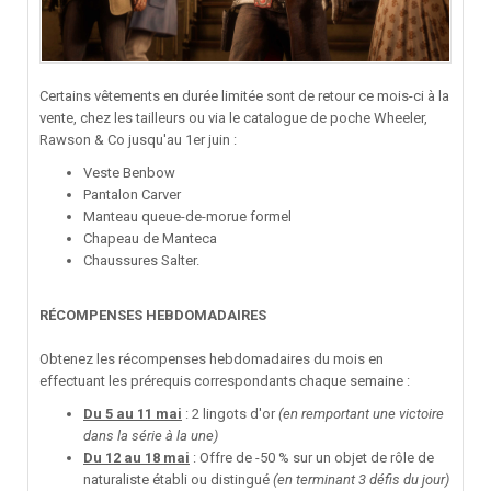
Certains vêtements en durée limitée sont de retour ce mois-ci à la
vente, chez les tailleurs ou via le catalogue de poche Wheeler,
Rawson & Co jusqu'au 1er juin
:
Veste Benbow
Pantalon Carver
Manteau queue-de-morue formel
Chapeau de Manteca
Chaussures Salter.
RÉCOMPENSES HEBDOMADAIRES
Obtenez les récompenses hebdomadaires du mois en
effectuant les prérequis correspondants chaque semaine :
Du 5 au 11 mai
: 2 lingots d'or
(en remportant une victoire
dans la série à la une)
Du 12 au 18 mai
: Offre de -50 % sur un objet de rôle de
naturaliste établi ou distingué
(en terminant 3 défis du jour)