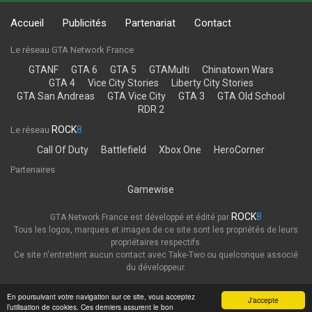
Accueil
Publicités
Partenariat
Contact
Le réseau GTA Network France
GTANF
GTA 6
GTA 5
GTAMulti
Chinatown Wars
GTA 4
Vice City Stories
Liberty City Stories
GTA San Andreas
GTA Vice City
GTA 3
GTA Old School
RDR 2
ROCK
8
Le réseau
Call Of Duty
Battlefield
Xbox One
HeroCorner
Partenaires
Gamewise
ROCK
8
GTA Network France est développé et édité par
Tous les logos, marques et images de ce site sont les propriétés de leurs
propriétaires respectifs.
Ce site n'entretient aucun contact avec Take-Two ou quelconque associé
du développeur.
Thème
Politique de confidentialité
En poursuivant votre navigation sur ce site, vous acceptez
J'accepte
l’utilisation de cookies. Ces derniers assurent le bon
GTA Network France