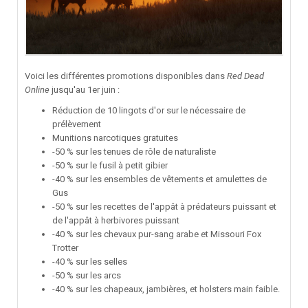
Voici les différentes promotions disponibles dans
Red Dead
Online
jusqu'au 1er juin
:
Réduction de 10 lingots d'or sur le nécessaire de
prélèvement
Munitions narcotiques gratuites
-50 % sur les tenues de rôle de naturaliste
-50 % sur le fusil à petit gibier
-40 % sur les ensembles de vêtements et amulettes de
Gus
-50 % sur les recettes de l'appât à prédateurs puissant et
de l'appât à herbivores puissant
-40 % sur les chevaux pur-sang arabe et Missouri Fox
Trotter
-40 % sur les selles
-50 % sur les arcs
-40 % sur les chapeaux, jambières, et holsters main faible.