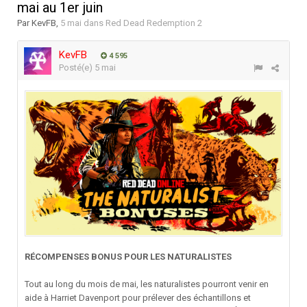
mai au 1er juin
Par
KevFB
,
5 mai
dans
Red Dead Redemption 2
KevFB
4 595
Posté(e)
5 mai
RÉCOMPENSES BONUS POUR LES NATURALISTES
Tout au long du mois de mai, les naturalistes pourront venir en
aide à Harriet Davenport pour prélever des échantillons et