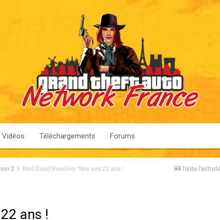
Vidéos
Téléchargements
Forums
ion 2
Red Dead Revolver fête ses 22 ans !
Toute l’activit
22 ans !