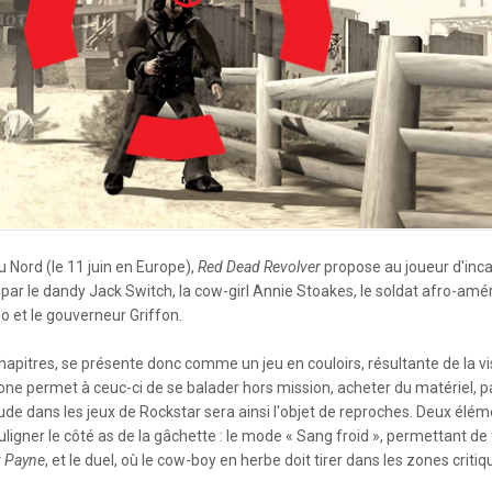
 Nord (le 11 juin en Europe),
Red Dead Revolver
propose au joueur d'inca
 par le dandy Jack Switch, la cow-girl Annie Stoakes, le soldat afro-am
o et le gouverneur Griffon.
chapitres, se présente donc comme un jeu en couloirs, résultante de la vi
stone permet à ceuc-ci de se balader hors mission, acheter du matériel, 
de dans les jeux de Rockstar sera ainsi l'objet de reproches. Deux élém
ligner le côté as de la gâchette : le mode « Sang froid », permettant de 
 Payne
, et le duel, où le cow-boy en herbe doit tirer dans les zones crit