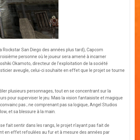
ra Rockstar San Diego des années plus tard), Capcom
la troisième personne où le joueur sera amené à incarner
hiki Okamoto, directeur de l'exploitation de la société
justicier aveugle, celui-ci souhaite en effet que le projet se tourne
ôler plusieurs personnages, tout en se concentrant sur la
s pour superviser le jeu. Mais la vision fantaisiste et magique
e convainc pas ; ne comprenant pas sa logique, Angel Studios
ow, et sa blessure à la main.
 se fait sentir dans les rangs, le projet n'ayant pas fait de
ont en effet refoulées au fur et à mesure des années par