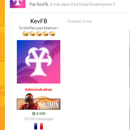
Par
KevFB
,
4 mai
dans
Red Dead Redemption 2
KevFB
Posté(e)
4 mai
Tu bluffes pas Martoni !
Administration
4 595
14 230 messages