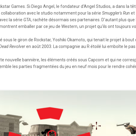
ckstar Games. Si Diego Angel, le fondateur d'Angel Studios, a dans la t
a collaboration avec le studio notamment pour la série
Smuggler's Run
et 
avec la série
GTA
, rachète désormais ses partenaires. D'autant plus que l
ntrent emballer par ce jeu de Western, un projet qu'ils ont toujours vo
 sous le giron de Rockstar, Yoshiki Okamoto, qui tenait le projet à bout
Dead Revolver
en août 2003. La compagnie au R étoilé lui emboîte le pas q
e nouvelle bannière, les éléments créés sous Capcom et qui ne correspo
semble les parties fragmentées du jeu en neuf mois pour le rendre cohé