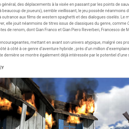
général, des déplacements à la visée en passant par les points de sauv
à beaucoup de joueurs), semble vieillissant, le jeu possède néanmoins de
 outrance aux films de western spaghetti et des dialogues ciselés. Le m
ver
, elle jouit néanmoins de titres issus de classiques du genre, comme
O
istes de renom, dont Gian Franco et Gian Piero Reverberi, Francesco de M
ues encourageantes, mettant en avant son univers atypique, malgré ces 
ôté à côté à ce genre d'aventure hybride ; près d'un million d'exemplaire
 cette dernière se montre également déjà intéressée par le potentiel d'un
EY