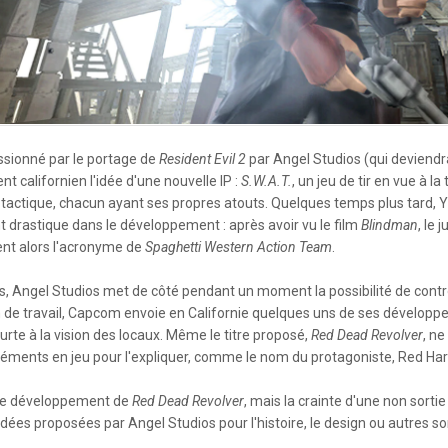
sionné par le portage de
Resident Evil 2
par Angel Studios (qui deviend
 californien l'idée d'une nouvelle IP :
S.W.A.T.
, un jeu de tir en vue à 
actique, chacun ayant ses propres atouts. Quelques temps plus tard, Yos
rastique dans le développement : après avoir vu le film
Blindman
, le 
nt alors l'acronyme de
Spaghetti Western Action Team
.
es, Angel Studios met de côté pendant un moment la possibilité de contr
 de travail, Capcom envoie en Californie quelques uns de ses développeur
rte à la vision des locaux. Même le titre proposé,
Red Dead Revolver
, n
léments en jeu pour l'expliquer, comme le nom du protagoniste, Red Harl
 le développement de
Red Dead Revolver
, mais la crainte d'une non sortie
dées proposées par Angel Studios pour l'histoire, le design ou autres s