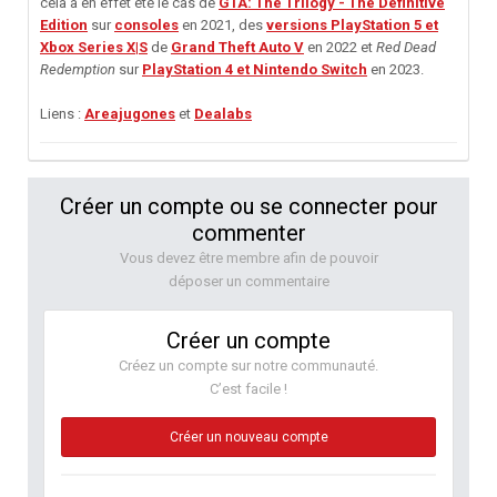
cela a en effet été le cas de
GTA: The Trilogy - The Definitive
Edition
sur
consoles
en 2021, des
versions PlayStation 5 et
Xbox Series X|S
de
Grand Theft Auto V
en 2022 et
Red Dead
Redemption
sur
PlayStation 4 et Nintendo Switch
en 2023.
Liens :
Areajugones
et
Dealabs
Créer un compte ou se connecter pour
commenter
Vous devez être membre afin de pouvoir
déposer un commentaire
Créer un compte
Créez un compte sur notre communauté.
C’est facile !
Créer un nouveau compte