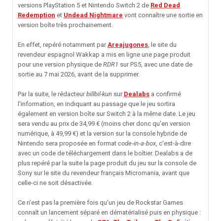
versions PlayStation 5 et Nintendo Switch 2 de
Red Dead
Redemption
et
Undead Nightmare
vont connaître une sortie en
version boîte très prochainement.
En effet, repéré notamment par
Areajugones
, le site du
revendeur espagnol Wakkap a mis en ligne une page produit
pour une version physique de
RDR1
sur PS5, avec une date de
sortie au 7 mai 2026, avant de la supprimer.
Par la suite, le rédacteur
billbil-kun
sur
Dealabs
a confirmé
l'information, en indiquant au passage que le jeu sortira
également en version boîte sur Switch 2 à la même date. Le jeu
sera vendu au prix de 34,99 € (moins cher donc qu'en version
numérique, à 49,99 €) et la version sur la console hybride de
Nintendo sera proposée en format
code‑in‑a‑box
, c'est-à-dire
avec un code de téléchargement dans le boîtier. Dealabs a de
plus repéré par la suite la page produit du jeu sur la console de
Sony sur le site du revendeur français Micromania, avant que
celle-ci ne soit désactivée.
Ce n'est pas la première fois qu'un jeu de Rockstar Games
connaît un lancement séparé en dématérialisé puis en physique :