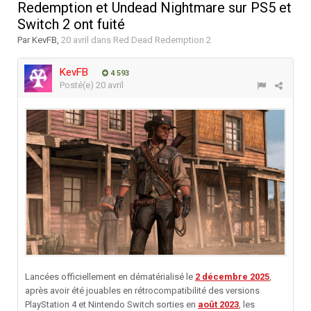
Redemption et Undead Nightmare sur PS5 et
Switch 2 ont fuité
Par
KevFB
,
20 avril
dans
Red Dead Redemption 2
KevFB
4 593
Posté(e)
20 avril
Lancées officiellement en dématérialisé le
2 décembre 2025
,
après avoir été jouables en rétrocompatibilité des versions
PlayStation 4 et Nintendo Switch sorties en
août 2023
, les