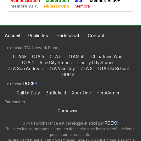
Administration
Modération
Staff
Membre V.I.P.+
Membre V.I.P.
Numero Uno
Membre
Accueil
Publicités
Partenariat
Contact
Le réseau GTA Network France
GTANF
GTA 6
GTA 5
GTAMulti
Chinatown Wars
GTA 4
Vice City Stories
Liberty City Stories
GTA San Andreas
GTA Vice City
GTA 3
GTA Old School
RDR 2
ROCK
8
Le réseau
Call Of Duty
Battlefield
Xbox One
HeroCorner
Partenaires
Gamewise
ROCK
8
GTA Network France est développé et édité par
Tous les logos, marques et images de ce site sont les propriétés de leurs
propriétaires respectifs.
Ce site n'entretient aucun contact avec Take-Two ou quelconque associé