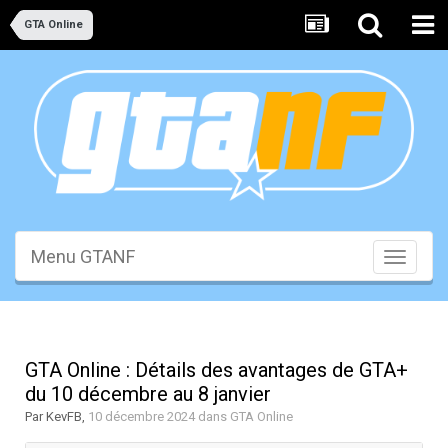
GTA Online
Menu GTANF
Toggle
navigati
GTA Online : Détails des avantages de GTA+
du 10 décembre au 8 janvier
Par
KevFB
,
10 décembre 2024
dans
GTA Online