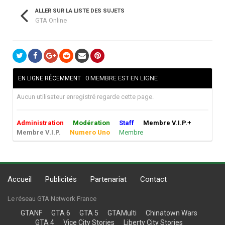
ALLER SUR LA LISTE DES SUJETS
GTA Online
0 MEMBRE EST EN LIGNE
EN LIGNE RÉCEMMENT
Aucun utilisateur enregistré regarde cette page.
Administration
Modération
Staff
Membre V.I.P.+
Membre V.I.P.
Numero Uno
Membre
Accueil
Publicités
Partenariat
Contact
Le réseau GTA Network France
GTANF
GTA 6
GTA 5
GTAMulti
Chinatown Wars
GTA 4
Vice City Stories
Liberty City Stories