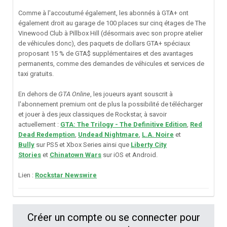
Comme à l'accoutumé également, les abonnés à GTA+ ont
également droit au garage de 100 places sur cinq étages de The
Vinewood Club à Pillbox Hill (désormais avec son propre atelier
de véhicules donc), des paquets de dollars GTA+ spéciaux
proposant 15 % de GTA$ supplémentaires et des avantages
permanents, comme des demandes de véhicules et services de
taxi gratuits.
En dehors de
GTA Online
, les joueurs ayant souscrit à
l'abonnement premium ont de plus la possibilité de télécharger
et jouer à des jeux classiques de Rockstar, à savoir
actuellement :
GTA: The Trilogy - The Definitive Edition
,
Red
Dead Redemption
,
Undead Nightmare
,
L.A. Noire
et
Bully
sur PS5 et Xbox Series ainsi que
Liberty City
Stories
et
Chinatown Wars
sur iOS et Android.
Lien :
Rockstar Newswire
Créer un compte ou se connecter pour