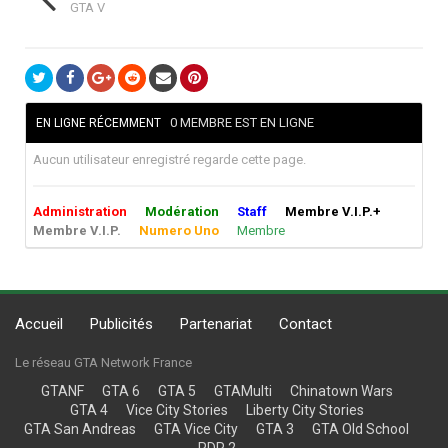
GTA V
0 MEMBRE EST EN LIGNE
EN LIGNE RÉCEMMENT
Aucun utilisateur enregistré regarde cette page.
Administration
Modération
Staff
Membre V.I.P.+
Membre V.I.P.
Numero Uno
Membre
Accueil
Publicités
Partenariat
Contact
Le réseau GTA Network France
GTANF
GTA 6
GTA 5
GTAMulti
Chinatown Wars
GTA 4
Vice City Stories
Liberty City Stories
GTA San Andreas
GTA Vice City
GTA 3
GTA Old School
RDR 2