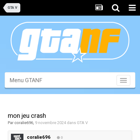
GTA V
Menu GTANF
Toggle
navigati
mon jeu crash
Par
coralie696
,
9 novembre 2024
dans
GTA V
coralie696
0