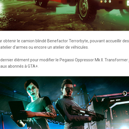
r obtenir le camion blindé Benefactor Terrorbyte, pouvant accueillir 
 atelier d'armes ou encore un atelier de véhicules.
 dernier élément pour modifier le Pegassi Oppressor Mk II. Transformer 
 aux abonnés à GTA+.