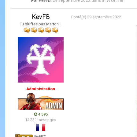
Par
KevFB
,
29 septembre 2022
dans
GTA Online
KevFB
Posté(e)
29 septembre 2022
Tu bluffes pas Martoni !
Administration
4 595
14 231 messages
KevFB21