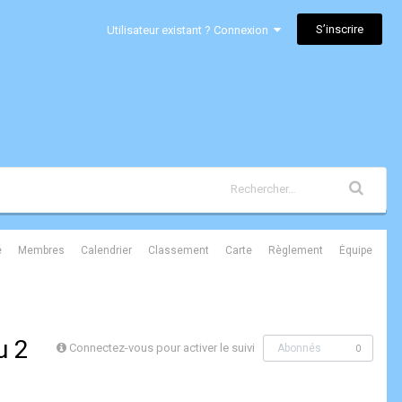
S’inscrire
Utilisateur existant ? Connexion
é
Membres
Calendrier
Classement
Carte
Règlement
Équipe
u 2
Connectez-vous pour activer le suivi
Abonnés
0