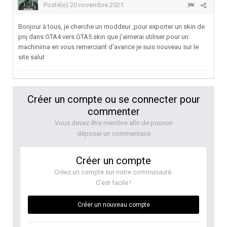
Posté(e)
20 novembre 2021
Bonjour à tous, je cherche un moddeur ,pour exporter un skin de
pnj dans GTA4 vers GTA5 skin que j'aimerai utiliser pour un
machinima en vous remerciant d'avance je suis nouveau sur le
site salut
Créer un compte ou se connecter pour
commenter
Vous devez être membre afin de pouvoir
déposer un commentaire
Créer un compte
Créez un compte sur notre communauté.
C’est facile !
Créer un nouveau compte