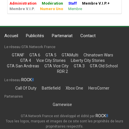
Administration
Modération
Staff
Membre V.I.P.+
Membre V.I.P.
Numero Uno
Membre
Accueil
Publicités
Partenariat
Contact
Le réseau GTA Network France
GTANF
GTA 6
GTA 5
GTAMulti
Chinatown Wars
GTA 4
Vice City Stories
Liberty City Stories
GTA San Andreas
GTA Vice City
GTA 3
GTA Old School
RDR 2
ROCK
8
Le réseau
Call Of Duty
Battlefield
Xbox One
HeroCorner
Partenaires
Gamewise
ROCK
8
GTA Network France est développé et édité par
Tous les logos, marques et images de ce site sont les propriétés de leurs
propriétaires respectifs.