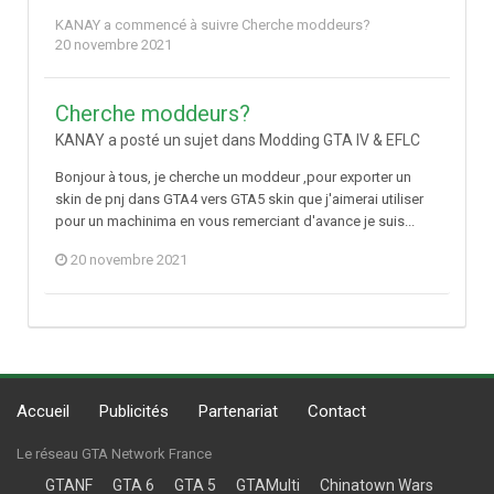
KANAY
a commencé à suivre
Cherche moddeurs?
20 novembre 2021
Cherche moddeurs?
KANAY a posté un sujet dans
Modding GTA IV & EFLC
Bonjour à tous, je cherche un moddeur ,pour exporter un
skin de pnj dans GTA4 vers GTA5 skin que j'aimerai utiliser
pour un machinima en vous remerciant d'avance je suis...
20 novembre 2021
Accueil
Publicités
Partenariat
Contact
Le réseau GTA Network France
GTANF
GTA 6
GTA 5
GTAMulti
Chinatown Wars