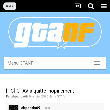
GTA V
Menu GTANF
Toggle
navigati
[PC] GTAV a quitté inopinément
Par
sbpanda69
,
9 janvier 2020
dans
GTA V
sbpanda69
0