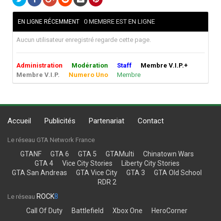
0 MEMBRE EST EN LIGNE
EN LIGNE RÉCEMMENT
Aucun utilisateur enregistré regarde cette page.
Administration
Modération
Staff
Membre V.I.P.+
Membre V.I.P.
Numero Uno
Membre
Accueil
Publicités
Partenariat
Contact
Le réseau GTA Network France
GTANF
GTA 6
GTA 5
GTAMulti
Chinatown Wars
GTA 4
Vice City Stories
Liberty City Stories
GTA San Andreas
GTA Vice City
GTA 3
GTA Old School
RDR 2
ROCK
8
Le réseau
Call Of Duty
Battlefield
Xbox One
HeroCorner