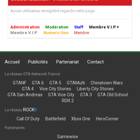
Aucun utilisateur enregistré regarde cette page.
Administration
Modération
Staff
Membre V.I.P.+
Membre V.I.P.
Numero Uno
Membre
Accueil
Publicités
Partenariat
Contact
Le réseau GTA Network France
GTANF
GTA 6
GTA 5
GTAMulti
Chinatown Wars
GTA 4
Vice City Stories
Liberty City Stories
GTA San Andreas
GTA Vice City
GTA 3
GTA Old School
RDR 2
ROCK
8
Le réseau
Call Of Duty
Battlefield
Xbox One
HeroCorner
Partenaires
Gamewise