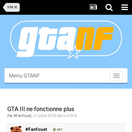
GTA III
Menu GTANF
Toggle
navigati
GTA III ne fonctionne plus
Par
#Fanfouet
,
21 juillet 2016
dans
GTA III
#Fanfouet
497