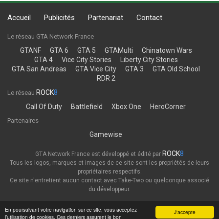
Accueil
Publicités
Partenariat
Contact
Le réseau GTA Network France
GTANF
GTA 6
GTA 5
GTAMulti
Chinatown Wars
GTA 4
Vice City Stories
Liberty City Stories
GTA San Andreas
GTA Vice City
GTA 3
GTA Old School
RDR 2
ROCK
8
Le réseau
Call Of Duty
Battlefield
Xbox One
HeroCorner
Partenaires
Gamewise
ROCK
8
GTA Network France est développé et édité par
Tous les logos, marques et images de ce site sont les propriétés de leurs
propriétaires respectifs.
Ce site n'entretient aucun contact avec Take-Two ou quelconque associé
du développeur.
Thème
Politique de confidentialité
En poursuivant votre navigation sur ce site, vous acceptez
J'accepte
l’utilisation de cookies. Ces derniers assurent le bon