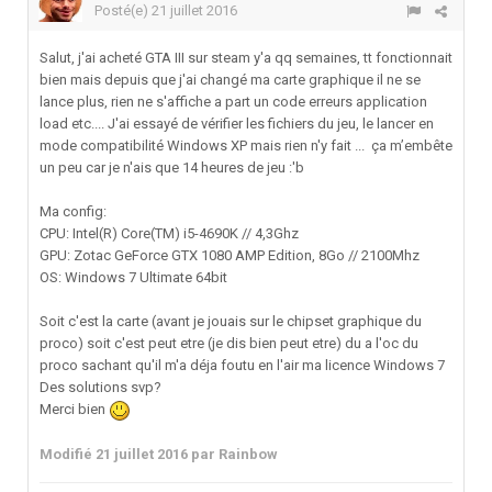
Posté(e)
21 juillet 2016
Salut, j'ai acheté GTA III sur steam y'a qq semaines, tt fonctionnait
bien mais depuis que j'ai changé ma carte graphique il ne se
lance plus, rien ne s'affiche a part un code erreurs application
load etc.... J'ai essayé de vérifier les fichiers du jeu, le lancer en
mode compatibilité Windows XP mais rien n'y fait ... ça m’embête
un peu car je n'ais que 14 heures de jeu :'b
Ma config:
CPU: Intel(R) Core(TM) i5-4690K // 4,3Ghz
GPU: Zotac GeForce GTX 1080 AMP Edition, 8Go // 2100Mhz
OS: Windows 7 Ultimate 64bit
Soit c'est la carte (avant je jouais sur le chipset graphique du
proco) soit c'est peut etre (je dis bien peut etre) du a l'oc du
proco sachant qu'il m'a déja foutu en l'air ma licence Windows 7
Des solutions svp?
Merci bien
Modifié
21 juillet 2016
par Rainbow