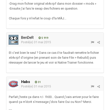
-Drag mon fichier original x64v.rpf dans mon dossier « mods »
-Ensuite j'ai fais le swap des fichiers en question.
Chaque fois y m'refait le coup d'la MÀJ...
BenDeR
5 919
Posté(e)
31 mai 2015
Et c'est bien le seul ? Dans ce cas il te faudrait remettre le fichier
x64v.rpf d'origine (en prenant soin de faire File > Rebuild) puis
réessayer de lancer le jeu et voir si Native Trainer fonctionne.
Habs
31
Posté(e)
31 mai 2015
Parfait j'teste ça dans +/- 1h00... Quand j'vais arriver pour le faire
quand ça m'écrit s'message j'dois faire Oui ou Non? Merci.