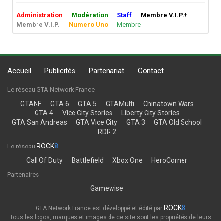
Administration
Modération
Staff
Membre V.I.P.+
Membre V.I.P.
Numero Uno
Membre
Accueil
Publicités
Partenariat
Contact
Le réseau GTA Network France
GTANF
GTA 6
GTA 5
GTAMulti
Chinatown Wars
GTA 4
Vice City Stories
Liberty City Stories
GTA San Andreas
GTA Vice City
GTA 3
GTA Old School
RDR 2
ROCK
8
Le réseau
Call Of Duty
Battlefield
Xbox One
HeroCorner
Partenaires
Gamewise
ROCK
8
GTA Network France est développé et édité par
Tous les logos, marques et images de ce site sont les propriétés de leurs