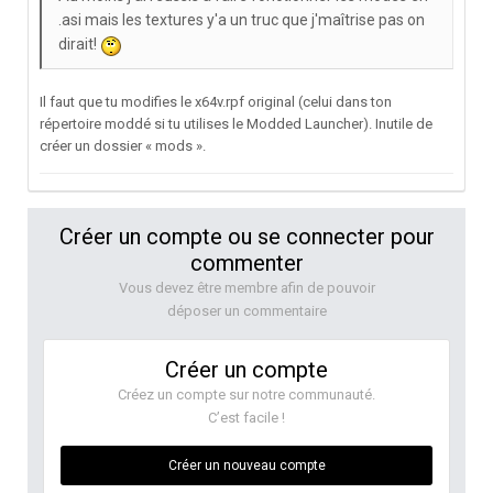
.asi mais les textures y'a un truc que j'maîtrise pas on
dirait!
Il faut que tu modifies le x64v.rpf original (celui dans ton
répertoire moddé si tu utilises le Modded Launcher). Inutile de
créer un dossier « mods ».
Créer un compte ou se connecter pour
commenter
Vous devez être membre afin de pouvoir
déposer un commentaire
Créer un compte
Créez un compte sur notre communauté.
C’est facile !
Créer un nouveau compte