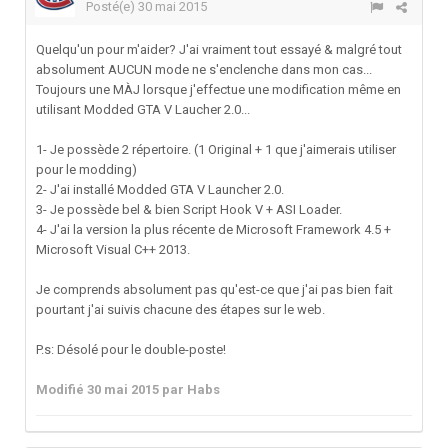
Posté(e)
30 mai 2015
Quelqu'un pour m'aider? J'ai vraiment tout essayé & malgré tout
absolument AUCUN mode ne s'enclenche dans mon cas...
Toujours une MÀJ lorsque j'effectue une modification même en
utilisant Modded GTA V Laucher 2.0...
1- Je possède 2 répertoire. (1 Original + 1 que j'aimerais utiliser
pour le modding)
2- J'ai installé Modded GTA V Launcher 2.0.
3- Je possède bel & bien Script Hook V + ASI Loader.
4- J'ai la version la plus récente de Microsoft Framework 4.5 +
Microsoft Visual C++ 2013.
Je comprends absolument pas qu'est-ce que j'ai pas bien fait
pourtant j'ai suivis chacune des étapes sur le web.
P.s: Désolé pour le double-poste!
Modifié
30 mai 2015
par Habs