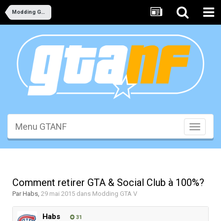
Modding GTA V
Menu GTANF
Toggle
navigati
Comment retirer GTA & Social Club à 100%?
Par
Habs
,
29 mai 2015
dans
Modding GTA V
Habs
31