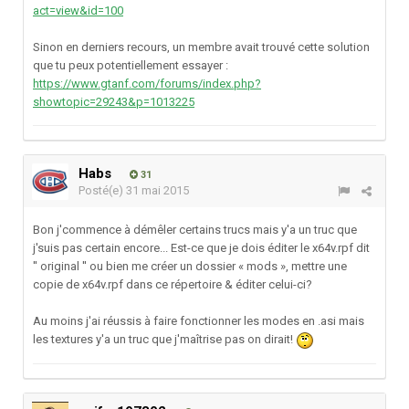
act=view&id=100
Sinon en derniers recours, un membre avait trouvé cette solution
que tu peux potentiellement essayer :
https://www.gtanf.com/forums/index.php?
showtopic=29243&p=1013225
Habs
31
Posté(e)
31 mai 2015
Bon j'commence à démêler certains trucs mais y'a un truc que
j'suis pas certain encore... Est-ce que je dois éditer le x64v.rpf dit
'' original '' ou bien me créer un dossier « mods », mettre une
copie de x64v.rpf dans ce répertoire & éditer celui-ci?
Au moins j'ai réussis à faire fonctionner les modes en .asi mais
les textures y'a un truc que j'maîtrise pas on dirait!