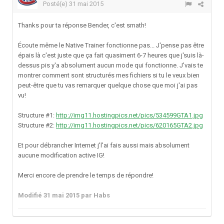
Posté(e)
31 mai 2015
Thanks pour ta réponse Bender, c'est smath!
Écoute même le Native Trainer fonctionne pas... J'pense pas être
épais là c'est juste que ça fait quasiment 6-7 heures que j'suis là-
dessus pis y'a absolument aucun mode qui fonctionne. J'vais te
montrer comment sont structurés mes fichiers si tu le veux bien
peut-être que tu vas remarquer quelque chose que moi j'ai pas
vu!
Structure #1:
http://img11.hostingpics.net/pics/534599GTA1.jpg
Structure #2:
http://img11.hostingpics.net/pics/620165GTA2.jpg
Et pour débrancher Internet j'l'ai fais aussi mais absolument
aucune modification active IG!
Merci encore de prendre le temps de répondre!
Modifié
31 mai 2015
par Habs