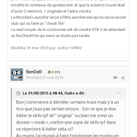
modifie le contenue de update/x64. et que la solution trouvé était
d'avoir 2 versions, 1 originale et l'autre cracké.
Le Modded Launcher lance GTAVLauncher.exe qui lui lance social
club qui va faire un "check file".
Le seul moyen de le contourner est de cracké GTA V en attendant
un NoCheckFile qui sans va doute pas tarder.
Modifié
31 mai 2015
par seifer197802
BenDeR
5 919
Posté(e)
31 mai 2015
Le 31/05/2015 à 08:44, Habs a dit :
Bon j'commence à démêler certains trucs mais y'a un
truc que j'suis pas certain encore... Est-ce que je dois
éditer le x64v.rpf dit '' original '' ou bien me créer un
dossier « mods », mettre une copie de x64v.rpf dans
ce répertoire & éditer celui-ci?
Au moins j'ai réussis à faire fonctionner les modes en