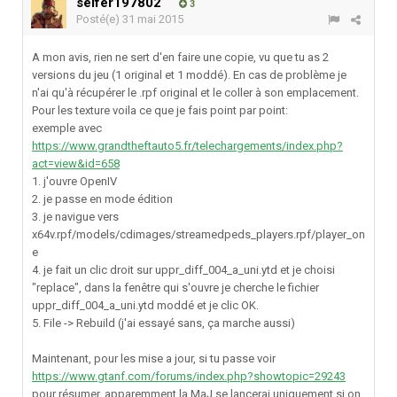
seifer197802
3
Posté(e)
31 mai 2015
A mon avis, rien ne sert d'en faire une copie, vu que tu as 2
versions du jeu (1 original et 1 moddé). En cas de problème je
n'ai qu'à récupérer le .rpf original et le coller à son emplacement.
Pour les texture voila ce que je fais point par point:
exemple avec
https://www.grandtheftauto5.fr/telechargements/index.php?
act=view&id=658
1. j'ouvre OpenIV
2. je passe en mode édition
3. je navigue vers
x64v.rpf/models/cdimages/streamedpeds_players.rpf/player_on
e
4. je fait un clic droit sur uppr_diff_004_a_uni.ytd et je choisi
"replace", dans la fenêtre qui s'ouvre je cherche le fichier
uppr_diff_004_a_uni.ytd moddé et je clic OK.
5. File -> Rebuild (j'ai essayé sans, ça marche aussi)
Maintenant, pour les mise a jour, si tu passe voir
https://www.gtanf.com/forums/index.php?showtopic=29243
pour résumer, apparemment la MaJ se lancerai uniquement si on