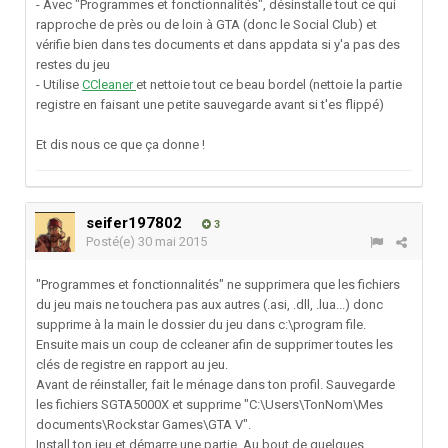
- Avec "Programmes et fonctionnalités", désinstalle tout ce qui
rapproche de près ou de loin à GTA (donc le Social Club) et
vérifie bien dans tes documents et dans appdata si y'a pas des
restes du jeu
- Utilise
CCleaner
et nettoie tout ce beau bordel (nettoie la partie
registre en faisant une petite sauvegarde avant si t'es flippé)
Et dis nous ce que ça donne !
seifer197802
3
Posté(e)
30 mai 2015
"Programmes et fonctionnalités" ne supprimera que les fichiers
du jeu mais ne touchera pas aux autres (.asi, .dll, .lua...) donc
supprime à la main le dossier du jeu dans c:\program file.
Ensuite mais un coup de ccleaner afin de supprimer toutes les
clés de registre en rapport au jeu.
Avant de réinstaller, fait le ménage dans ton profil. Sauvegarde
les fichiers SGTA5000X et supprime "C:\Users\TonNom\Mes
documents\Rockstar Games\GTA V".
Install ton jeu et démarre une partie. Au bout de quelques