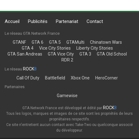
Accueil
Publicités
Partenariat
Contact
Le réseau GTA Network France
GTANF
GTA 6
GTA 5
GTAMulti
Chinatown Wars
GTA 4
Vice City Stories
Liberty City Stories
GTA San Andreas
GTA Vice City
GTA 3
GTA Old School
RDR 2
ROCK
8
Le réseau
Call Of Duty
Battlefield
Xbox One
HeroCorner
Partenaires
Gamewise
ROCK
8
GTA Network France est développé et édité par
Tous les logos, marques et images de ce site sont les propriétés de leurs
propriétaires respectifs.
Ce site n'entretient aucun contact avec Take-Two ou quelconque associé
du développeur.