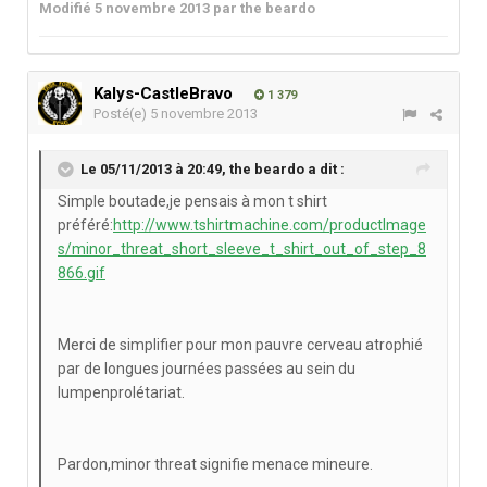
Modifié
5 novembre 2013
par the beardo
Kalys-CastleBravo
1 379
Posté(e)
5 novembre 2013
Le 05/11/2013 à 20:49, the beardo a dit :
Simple boutade,je pensais à mon t shirt
préféré:
http://www.tshirtmachine.com/productImage
s/minor_threat_short_sleeve_t_shirt_out_of_step_8
866.gif
Merci de simplifier pour mon pauvre cerveau atrophié
par de longues journées passées au sein du
lumpenprolétariat.
Pardon,minor threat signifie menace mineure.