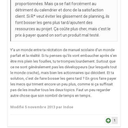
proportionnées. Mais ça se fait forcément au
détriment du calendrier et donc de la satisfaction
client. Si R* veut éviter les glissement de planning, ils
font bosser les gens plus tard/ajoutent des
ressources au projet. Ça coûte plus cher, mais c'est le
prix à payer quand on sort un produit mal testé.
Y'a un monde entre ta récitation de manuel scolaire d'un monde
parfait et la réalité. Si tu penses qu'ils vont embaucher après s'en
être mis plein les fouilles, tu te trompes lourdement. Surtout que
ce ne sont généralement pas les développeurs (sur lesquels tout
le monde crache), mais bien les actionnaires qui décident. Et ta
solution, c'est de faire bosser les gens tard ? En gros faire payer
les mecs qui triment encore un peu plus, comme si ça suffisait
pas de les insulter tous les deux topics. Faut un peu regarder
autre chose que son nombril de temps en temps..
Modifié
5 novembre 2013
par Indoe
1