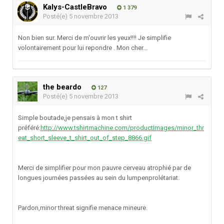
Kalys-CastleBravo
1 379
Posté(e)
5 novembre 2013
Non bien sur. Merci de m'ouvrir les yeux!!!! Je simplifie
volontairement pour lui repondre . Mon cher...
the beardo
127
Posté(e)
5 novembre 2013
Simple boutade,je pensais à mon t shirt
préféré:
http://www.tshirtmachine.com/productImages/minor_thr
eat_short_sleeve_t_shirt_out_of_step_8866.gif
Merci de simplifier pour mon pauvre cerveau atrophié par de
longues journées passées au sein du lumpenprolétariat.
Pardon,minor threat signifie menace mineure.