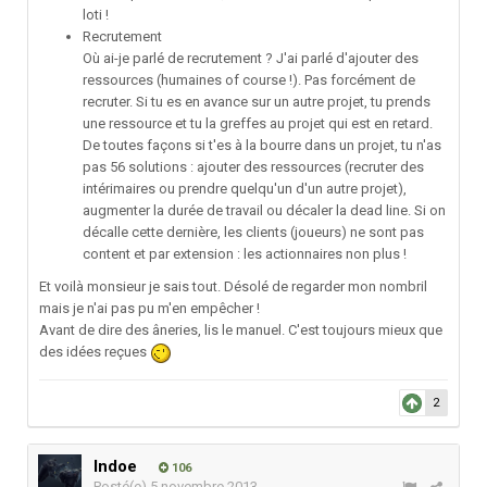
loti !
Recrutement
Où ai-je parlé de recrutement ? J'ai parlé d'ajouter des
ressources (humaines of course !). Pas forcément de
recruter. Si tu es en avance sur un autre projet, tu prends
une ressource et tu la greffes au projet qui est en retard.
De toutes façons si t'es à la bourre dans un projet, tu n'as
pas 56 solutions : ajouter des ressources (recruter des
intérimaires ou prendre quelqu'un d'un autre projet),
augmenter la durée de travail ou décaler la dead line. Si on
décalle cette dernière, les clients (joueurs) ne sont pas
content et par extension : les actionnaires non plus !
Et voilà monsieur je sais tout. Désolé de regarder mon nombril
mais je n'ai pas pu m'en empêcher !
Avant de dire des âneries, lis le manuel. C'est toujours mieux que
des idées reçues
2
Indoe
106
Posté(e)
5 novembre 2013