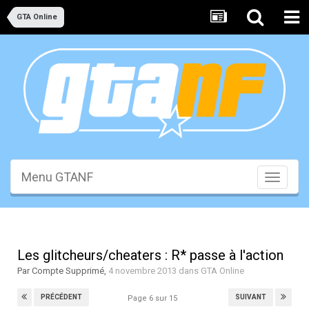
GTA Online
Menu GTANF
Toggle
navigati
Les glitcheurs/cheaters : R* passe à l'action
Par
Compte Supprimé
,
4 novembre 2013
dans
GTA Online
PRÉCÉDENT
SUIVANT
Page 6 sur 15