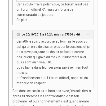
Sans vouloir faire polémique, ce forum n'est pas
un forum officiel R*, mais un forum de
communauté de joueurs.
En plus..
Le 20/10/2013 à 10:24, mistral67360 a dit :
olivia06 je suis d accord avec toi mais le soucis c
est qu on en a de plus en plus sur le sessions et je
ne trouve pas juste de devoir se battre contre
des joueur qui gave au max leur supercars allor
qu ils sont au niveau 10.
qu ils triche dans leur sessions privé je m en fout
mais la.
et franchement sur 1 forum officiel j appel ca du
manque de respect.
Bah dans ce cas là tu te bats pas avec j'en sais rien..si
après tu cherches les confrontation c'est ton
problème , et puis honnêtement c'est quand même