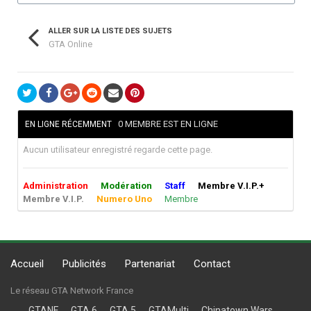
ALLER SUR LA LISTE DES SUJETS
GTA Online
0 MEMBRE EST EN LIGNE
EN LIGNE RÉCEMMENT
Aucun utilisateur enregistré regarde cette page.
Administration
Modération
Staff
Membre V.I.P.+
Membre V.I.P.
Numero Uno
Membre
Accueil
Publicités
Partenariat
Contact
Le réseau GTA Network France
GTANF
GTA 6
GTA 5
GTAMulti
Chinatown Wars