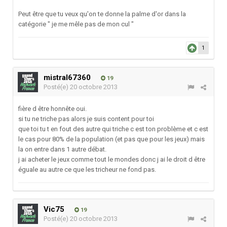
Peut être que tu veux qu'on te donne la palme d'or dans la
catégorie " je me mêle pas de mon cul "
1
mistral67360
19
Posté(e)
20 octobre 2013
fière d être honnête oui.
si tu ne triche pas alors je suis content pour toi
que toi tu t en fout des autre qui triche c est ton problème et c est
le cas pour 80% de la population (et pas que pour les jeux) mais
la on entre dans 1 autre débat.
j ai acheter le jeux comme tout le mondes donc j ai le droit d être
éguale au autre ce que les tricheur ne fond pas.
Vic75
19
Posté(e)
20 octobre 2013