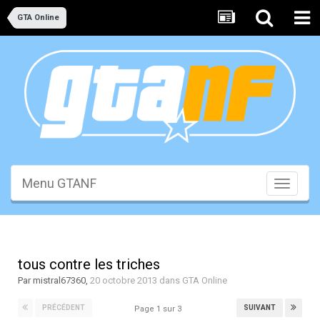
GTA Online
Menu GTANF
Toggle
navigati
tous contre les triches
Par
mistral67360
,
20 octobre 2013
dans
GTA Online
PRÉCÉDENT
SUIVANT
Page 1 sur 3