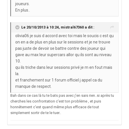
joueurs.
En plus..
Le 20/10/2013 à 10:24, mistral67360 a dit :
olivia06 je suis d accord avec toi mais le soucis c est qu
on en a de plus en plus sur le sessions et je ne trouve
pas juste de devoir se battre contre des joueur qui
gave au max leur supercars allor qu ils sont au niveau
10.
qu ils triche dans leur sessions privé je m en fout mais
la.
et franchement sur 1 forum officiel j appel ca du
manque de respect.
Bah dans ce cas là tu te bats pas avec j'en sais rien..si après tu
cherches les confrontation c'est ton problème , et puis
honnêtement c'est quand même plus efficace de tout
simplement sortir de te le tuer..