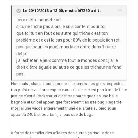
Le 20/10/2013 à 13:00, mistral67360 a dit :
fière d être honnête oui.
si tu ne triche pas alors je suis content pour toi
que toi tu t en fout des autre qui triche c est ton
problème et c est le cas pour 80% de la population (et
pas que pour les jeux) mais la on entre dans 1 autre
débat.
j ai acheter le jeux comme tout le mondes donc j ai le
droit d être éguale au autre ce que les tricheur ne fond
pas.
Non mais , chacun joue comme il l'entends , les gens respectent
ton point de vu alors respecte aussi le leur..c'est pas à toi de faire
justice c'est à Rockstar..et c'est pas parce que t'as une belle
bagnole et un bel appart que forcément t'as use bug. Regarde
moi j'ai une vacca entièrement thuné de la tête au pied et un
appart à 240 k et pourtant j'ai pas use de bug..
à force de te mêler des affaires des autres ça risque de te