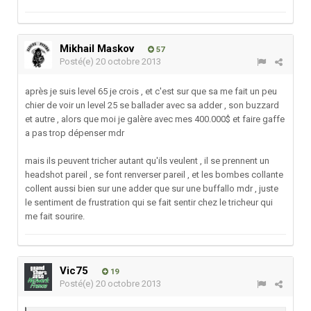
Mikhail Maskov
57
Posté(e)
20 octobre 2013
après je suis level 65 je crois , et c'est sur que sa me fait un peu
chier de voir un level 25 se ballader avec sa adder , son buzzard
et autre , alors que moi je galère avec mes 400.000$ et faire gaffe
a pas trop dépenser mdr
mais ils peuvent tricher autant qu'ils veulent , il se prennent un
headshot pareil , se font renverser pareil , et les bombes collante
collent aussi bien sur une adder que sur une buffallo mdr , juste
le sentiment de frustration qui se fait sentir chez le tricheur qui
me fait sourire.
Vic75
19
Posté(e)
20 octobre 2013