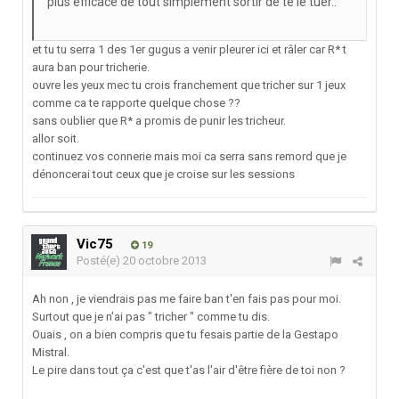
plus efficace de tout simplement sortir de te le tuer..
et tu tu serra 1 des 1er gugus a venir pleurer ici et râler car R* t
aura ban pour tricherie.
ouvre les yeux mec tu crois franchement que tricher sur 1 jeux
comme ca te rapporte quelque chose ??
sans oublier que R* a promis de punir les tricheur.
allor soit.
continuez vos connerie mais moi ca serra sans remord que je
dénoncerai tout ceux que je croise sur les sessions
Vic75
19
Posté(e)
20 octobre 2013
Ah non , je viendrais pas me faire ban t'en fais pas pour moi.
Surtout que je n'ai pas " tricher " comme tu dis.
Ouais , on a bien compris que tu fesais partie de la Gestapo
Mistral.
Le pire dans tout ça c'est que t'as l'air d'être fière de toi non ?