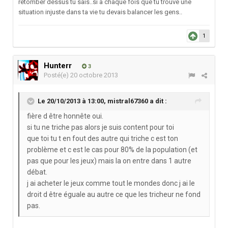
retomber dessus tu sais..si à chaque fois que tu trouve une
situation injuste dans ta vie tu devais balancer les gens..
1
Hunterr
3
Posté(e)
20 octobre 2013
Le 20/10/2013 à 13:00, mistral67360 a dit :
fière d être honnête oui.
si tu ne triche pas alors je suis content pour toi
que toi tu t en fout des autre qui triche c est ton
problème et c est le cas pour 80% de la population (et
pas que pour les jeux) mais la on entre dans 1 autre
débat.
j ai acheter le jeux comme tout le mondes donc j ai le
droit d être éguale au autre ce que les tricheur ne fond
pas.