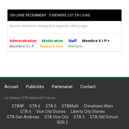
0 MEMBRE EST EN LIGNE
EN LIGNE RÉCEMMENT
Aucun utilisateur enregistré regarde cette page.
Administration
Modération
Staff
Membre V.I.P.+
Membre V.I.P.
Numero Uno
Membre
Accueil
Publicités
Partenariat
Contact
Le réseau GTA Network France
GTANF
GTA 6
GTA 5
GTAMulti
Chinatown Wars
GTA 4
Vice City Stories
Liberty City Stories
GTA San Andreas
GTA Vice City
GTA 3
GTA Old School
RDR 2