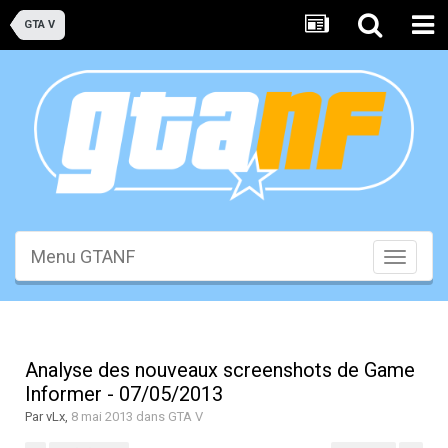
GTA V
Menu GTANF
Toggle
navigati
Analyse des nouveaux screenshots de Game
Informer - 07/05/2013
Par
vLx
,
8 mai 2013
dans
GTA V