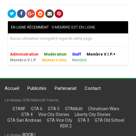
0 MEMBRE EST EN LIGNE
EN LIGNE RÉCEMMENT
Aucun utilisateur enregistré regarde cette page.
Administration
Modération
Staff
Membre V.I.P.+
Membre V.I.P.
Numero Uno
Membre
Accueil
Publicités
Partenariat
Contact
Le réseau GTA Network France
GTANF
GTA 6
GTA 5
GTAMulti
Chinatown Wars
GTA 4
Vice City Stories
Liberty City Stories
GTA San Andreas
GTA Vice City
GTA 3
GTA Old School
RDR 2
ROCK
8
Le réseau